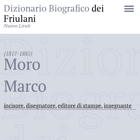
Dizionario Biografico
dei
Friulani
Nuovo Liruti
Dizio
(1817-1885)
Moro
Biogr
Marco
incisore
,
disegnatore
,
editore di stampe
,
insegnante