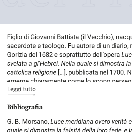
Figlio di Giovanni Battista (il Vecchio), nac
sacerdote e teologo. Fu autore di un diario, 
Gorizia del 1682 e soprattutto dell’opera
Luc
svelata a gl’Hebrei. Nella quale si dimostra la 
cattolica religione
[…], pubblicata nel 1700. 
emerge chiaramente come lo scopo perseguit
Leggi tutto
duellar à campo aperto con le caligini della S
costanti e precisi riferimenti alle sacre scrittu
Bibliografia
suddiviso in sedici capitoli che il M. chiama 
loro volta in articoli. Le prime otto question
G. B. Morsano,
Luce meridiana overo verità e
cristianesimo quali la duplice natura, umana e 
quale si dimostra la falsità della loro fede, e l