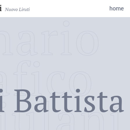
i
home
Nuovo Liruti
nario
o
afico
 Battista
iulani