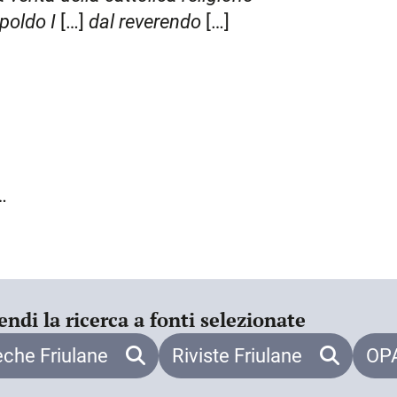
mo quali l’efficacia dell’intercessione
poldo I
[…]
dal reverendo
[…]
e immagini sacre (VI). Le successive
utte le obiezioni mosse alla religione
sto testo, dove il M. dimostra una non
a alla sedicesima questione in cui il
 Talmud, dimostrerebbe la falsità del
parti in cui avrebbe distorto la
endi la ricerca a fonti selezionate
eche Friulane
Riviste Friulane
OPA