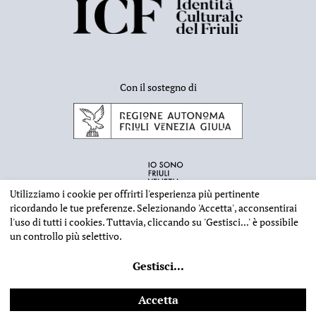
Con il sostegno di
Utilizziamo i cookie per offrirti l'esperienza più pertinente
ricordando le tue preferenze. Selezionando
'Accetta'
, acconsentirai
l'uso di tutti i cookies. Tuttavia, cliccando su
'Gestisci...'
è possibile
un controllo più selettivo.
INFORMAZIONI EDITORIALI
NOTE LEGALI
PRIVACY & COOKIES
Gestisci
...
©
2026 - Deputazione di Storia Patria per il Friuli - CF 80023560305
Web design
Ilaria Comello
- Powered by
SICAPWeb
Accetta