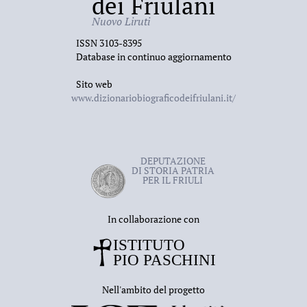
dei Friulani
esemplare di alto pregio ecdotico, sono elementi che
vieppiù avvalorano le qualità intellettuali
Nuovo Liruti
dell’ambasciatore e letterato veneziano.
ISSN 3103-8395
Database in continuo aggiornamento
Sito web
www.dizionariobiograficodeifriulani.it/
DEPUTAZIONE
DI STORIA PATRIA
PER IL FRIULI
In collaborazione con
Nell'ambito del progetto