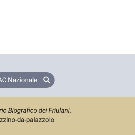
C Nazionale
io Biografico dei Friulani
,
azzino-da-palazzolo