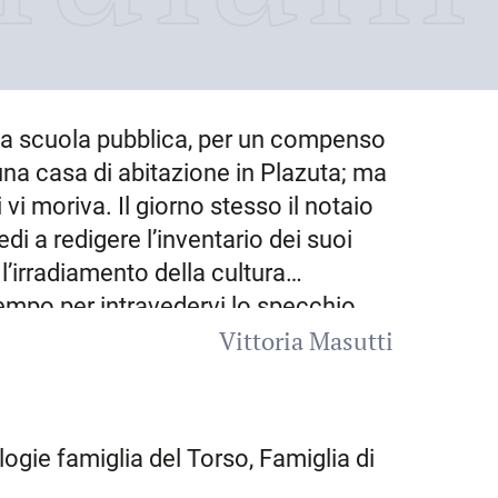
lla scuola pubblica, per un compenso
una casa di abitazione in Plazuta; ma
 vi moriva. Il giorno stesso il notaio
i a redigere l’inventario dei suoi
l’irradiamento della cultura
tempo per intravedervi lo specchio
Vittoria Masutti
ri che vi circolavano. Che Sacile si
 studi coltivati nell’Università di
i rettori della propria scuola: P. era
Gerolamo “patavino” e lui stesso
ealogie famiglia del Torso, Famiglia di
a città, come risulta dall’elenco dei