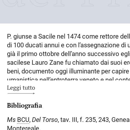
P. giunse a Sacile nel 1474 come rettore de
di 100 ducati annui e con l’assegnazione di 
già il primo ottobre dell’anno successivo egli
sacilese Lauro Zane fu chiamato dai suoi ered
beni, documento oggi illuminante per capire 
umanistica nell’entroterra veneto e nel con
Leggi tutto
della preparazione e della didattica di maest
affacciasse con vivo interesse al panorama di
Bibliografia
Padova è documentabile anche dalla scelta de
stato preceduto fino all’aprile 1474 da tale 
Ms
BCU
,
Del Torso
, tav. III, f. 235, 243, Gen
aveva insegnato retorica nello Studio di quell
Montereale.