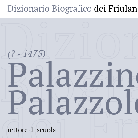
Dizionario Biografico
dei Friulan
Dizio
(? - 1475)
Biogr
Palazzin
Palazzol
dei Fr
rettore di scuola