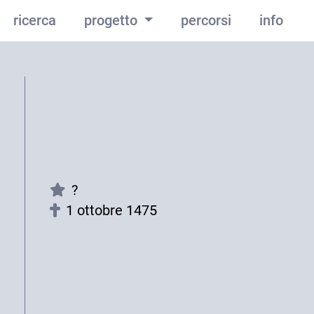
ricerca
progetto
percorsi
info
?
1 ottobre 1475