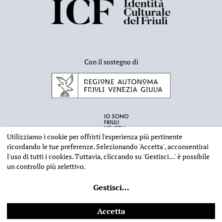
Con il sostegno di
Utilizziamo i cookie per offrirti l'esperienza più pertinente
ricordando le tue preferenze. Selezionando
'Accetta'
, acconsentirai
l'uso di tutti i cookies. Tuttavia, cliccando su
'Gestisci...'
è possibile
un controllo più selettivo.
INFORMAZIONI EDITORIALI
NOTE LEGALI
PRIVACY & COOKIES
Gestisci
...
©
2026 - Deputazione di Storia Patria per il Friuli - CF 80023560305
Web design
Ilaria Comello
- Powered by
SICAPWeb
Accetta