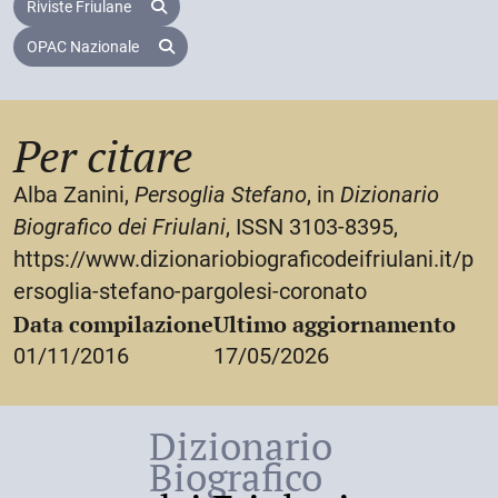
stornelli, canzoni. Esemplari di suoi lavori si trovano
Riviste Friulane
Gorizia dal Medioevo al Novecento
, Monfalcone,
nella Biblioteca comunale di Trento.
OPAC Nazionale
Edizioni della Laguna, 1998, 153-161, 181-183
(bibliografia);
G. Grasso,
Musica per Gorizia. Un
omaggio alla città
,
Per citare
Gorizia,
BSI
, 2006, 44, 90.
Alba Zanini,
Persoglia Stefano
, in
Dizionario
Biografico dei Friulani
, ISSN 3103-8395,
https://www.dizionariobiograficodeifriulani.it/p
ersoglia-stefano-pargolesi-coronato
Data compilazione
Ultimo aggiornamento
01/11/2016
17/05/2026
Dizionario
Biografico