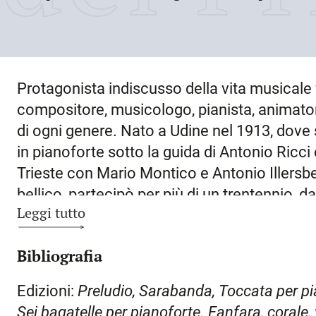
Protagonista indiscusso della vita musicale f
compositore, musicologo, pianista, animatore
di ogni genere. Nato a
Udine
nel
1913
, dove
in pianoforte sotto la guida di Antonio Ricci
Trieste con Mario Montico e Antonio Illersber
bellico, partecipò per più di un trentennio, d
Leggi tutto
dell’Istituto musicale Iacopo Tomadini dove, 
storia ed estetica musicale, composizione, 
Bibliografia
musicale generale, letteratura poetica e dr
camera ed esercitazioni orchestrali nonché
Edizioni:
Preludio, Sarabanda, Toccata per p
biblioteca. La modernità del suo insegnament
Sei bagatelle per pianoforte. Fanfara, corale,