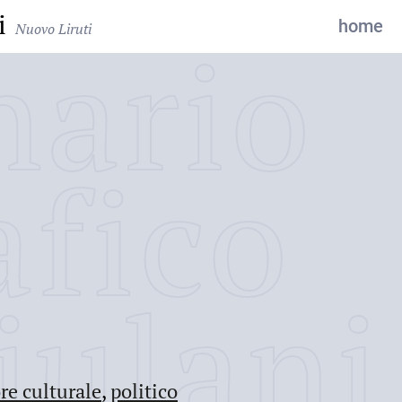
i
home
Nuovo Liruti
nario
afico
iulani
re culturale
,
politico