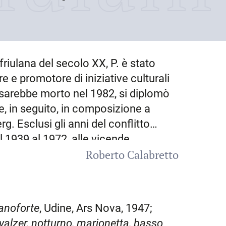
riulana del secolo XX, P. è stato
 e promotore di iniziative culturali
 sarebbe morto nel
1982
, si diplomò
 e, in seguito, in composizione a
g. Esclusi gli anni del conflitto
al 1939 al 1972, alle vicende
Roberto Calabretto
nel corso degli anni, fu docente di
composizione organistica, cultura
ammatica, esercitazioni di musica da
 promotore del potenziamento della
ianoforte
, Udine, Ars Nova, 1947;
o delle discipline storiche e
 valzer, notturno, marionetta, basso