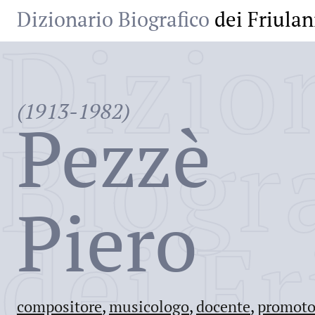
Dizionario Biografico
dei Friulan
Dizio
(1913-1982)
Pezzè
Biogr
Piero
dei Fr
compositore
,
musicologo
,
docente
,
promoto