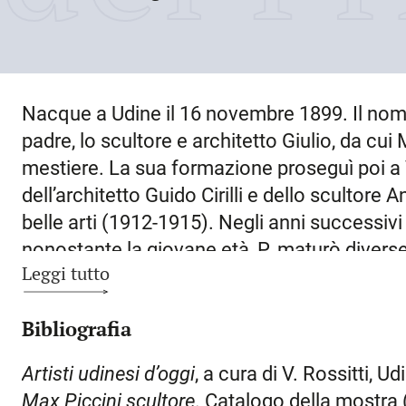
Nacque a
Udine
il
16 novembre 1899
. Il no
padre, lo scultore e architetto Giulio, da cui
mestiere. La sua formazione proseguì poi a 
dell’architetto Guido Cirilli e dello scultore
belle arti (1912-1915). Negli anni successivi
nonostante la giovane età, P. maturò diverse
Leggi tutto
stabilmente a
Udine
. Dopo il congedo partì 
dell’architetto milanese Giovanni Muzio, risi
Bibliografia
sopravvivendo con piccole commesse. Nel 192
anno a
Torino
, intrecciando buone relazioni c
Artisti udinesi d’oggi
, a cura di V. Rossitti, Ud
Dazzi. L’anno successivo fu a
Roma
, presso
Max
Piccini scultore
. Catalogo della mostra