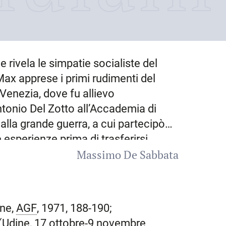
me rivela le simpatie socialiste del
 Max apprese i primi rudimenti del
Venezia, dove fu allievo
 Antonio Del Zotto all’Accademia di
 alla grande guerra, a cui partecipò
 esperienze prima di trasferirsi
Massimo De Sabbata
per
Parigi
, in compagnia
edendovi fino al 1921 e
2, rientrato in Italia, rimase per un
on diversi artisti, tra cui Arturo
ine,
AGF
, 1971, 188-190;
 lo studio dello scultore friulano
 (Udine, 17 ottobre-9 novembre