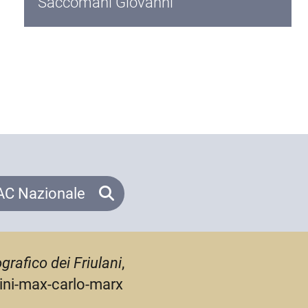
Saccomani Giovanni
C Nazionale
grafico dei Friulani
,
cini-max-carlo-marx