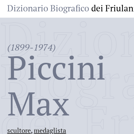
Dizionario Biografico
dei Friulan
Dizio
(1899-1974)
Piccini
Biogr
Max
dei Fr
scultore
,
medaglista