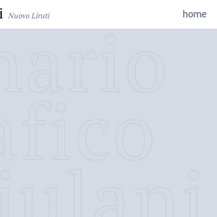
i
home
Nuovo Liruti
nario
afico
iulani