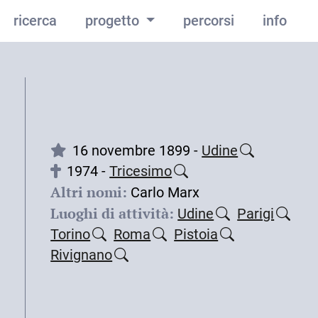
ricerca
progetto
percorsi
info
16 novembre 1899 -
Udine
1974 -
Tricesimo
Altri nomi:
Carlo Marx
Luoghi di attività:
Udine
Parigi
Torino
Roma
Pistoia
Rivignano