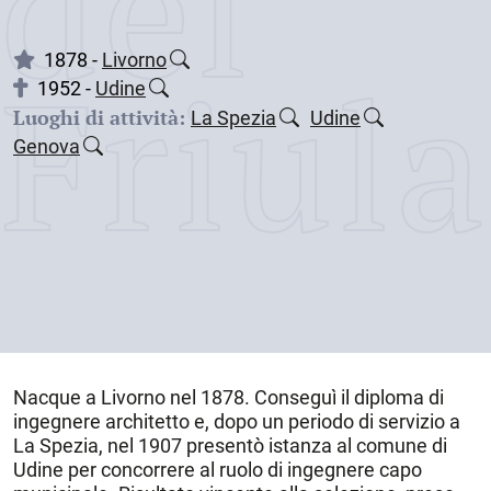
dei
Friul
1878 -
Livorno
1952 -
Udine
Luoghi di attività:
La Spezia
Udine
Genova
Nacque a
Livorno
nel
1878
. Conseguì il diploma di
ingegnere architetto e, dopo un periodo di servizio a
La Spezia
, nel 1907 presentò istanza al comune di
Udine
per concorrere al ruolo di ingegnere capo