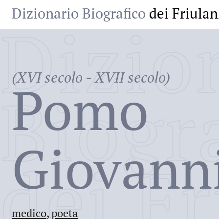
Dizionario Biografico
dei Friulan
Dizio
(XVI secolo - XVII secolo)
Pomo
Biogr
Giovann
dei Fr
medico
,
poeta