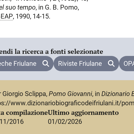
el suo tempo
, in G. B. Pomo,
GEAP
, 1990, 14-15.
endi la ricerca a fonti selezionate
eche Friulane
Riviste Friulane
OPA
r Giorgio Sclippa,
Pomo Giovanni
, in
Dizionario B
ps://www.dizionariobiograficodeifriulani.it/po
a compilazione
Ultimo aggiornamento
11/2016
01/02/2026