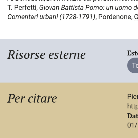
T. Perfetti,
Giovan Battista Pomo: un
uomo d
Comentari urbani (1728-1791)
, Pordenone,
Risorse esterne
Est
T
Per citare
Pie
htt
Dat
01/