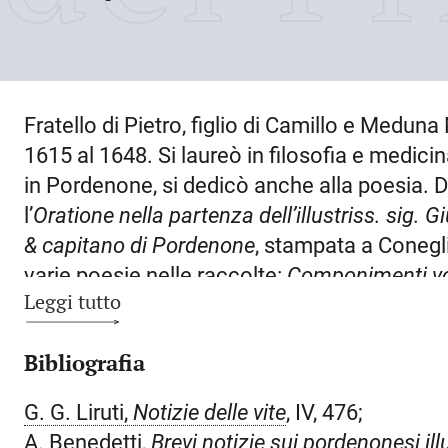
Fratello di Pietro, figlio di Camillo e Medun
1615 al 1648. Si laureò in filosofia e medic
in
Pordenone
, si dedicò anche alla poesia.
l’
Oratione nella partenza dell’illustriss. sig. 
& capitano di Pordenone
, stampata a Conegl
varie poesie nelle raccolte:
Componimenti volga
Leggi tutto
in lode de l’illustrissimo sig.r Vicenzo Cape
de la Patria del Friuli, raccolti, &
mandati in l
Bibliografia
(stampati a Udine da Pietro Lorio nel 1615);
signor Bertucci Contarini luogotenente gener
G. G. Liruti,
Notizie delle vite
, IV, 476;
Liberal Motense di Pordenone
(Udine, Lorio, 
A. Benedetti,
Brevi notizie sui pordenonesi
ill