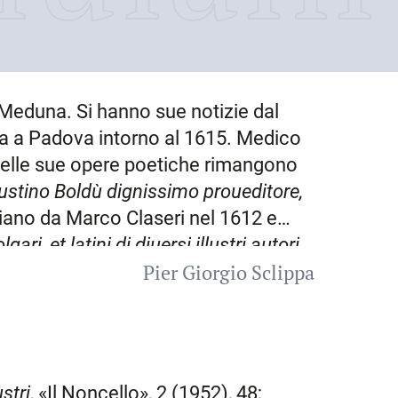
a Meduna. Si hanno sue notizie dal
ina a Padova intorno al 1615. Medico
 Delle sue opere poetiche rimangono
Giustino Boldù
dignissimo proueditore,
iano da Marco Claseri nel 1612 e
ri, et latini di diuersi illustri
autori
Pier Giorgio Sclippa
llo degnissimo luogotenente generale
uce da Goffredo Sabbadini vdinese
Componimenti in lode dell’illustriss.
ale
della Patria del Friuli del sig.
1619).
ustri
, «Il Noncello», 2 (1952), 48;