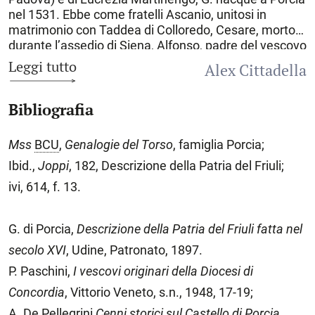
nel
1531
. Ebbe come fratelli Ascanio, unitosi in
matrimonio con Taddea di Colloredo, Cesare, morto
durante l’assedio di Siena, Alfonso, padre del vescovo
e nunzio Girolamo “il Giovane”, e Negra, sposata
Leggi tutto
Alex Cittadella
anche lei con un membro della famiglia Martinengo di
Brescia, Silvio. Molto probabilmente ricevette la
Bibliografia
prima formazione di stampo letterario in Friuli, per poi
continuare gli studi al di fuori della Patria fino
all’assunzione dello stato clericale. Recatosi
Mss
BCU
,
Genalogie del Torso
, famiglia Porcia;
abbastanza presto a
Roma
, proseguì la sua
Ibid.,
Joppi
, 182, Descrizione della Patria del Friuli;
formazione al seguito del cardinale Uberto della
Gambara, parente della madre Lucrezia. Tra il 1556 e
ivi, 614, f. 13.
il 1558 il suo nome, insieme con quello del fratello
Alfonso, compare in alcuni documenti relativi ad una
G. di Porcia,
Descrizione della Patria del Friuli fatta nel
lite intercorsa fra i due e il conte Silvio di Porcia,
vertente quasi certamente su questioni patrimoniali e
secolo XVI
, Udine, Patronato, 1897.
giurisdizionali. Il 14 marzo 1564, poco più che
P. Paschini,
I vescovi originari della Diocesi di
trentenne, ottenne per decreto del Senato romano il
Concordia
, Vittorio Veneto, s.n., 1948, 17-19;
patriziato per sé e nipoti, a riconoscenza del suo
valore e dei suoi servigi, entrando così ancora più
A. De Pellegrini
Cenni storici sul Castello di Porcia.