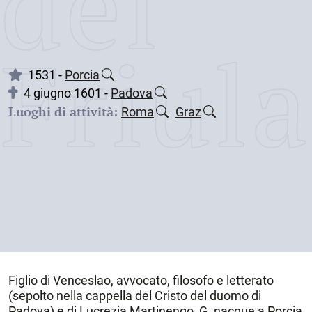
dei
Friul
1531 -
Porcia
4 giugno 1601 -
Padova
Luoghi di attività:
Roma
Graz
Figlio di Venceslao, avvocato, filosofo e letterato
(sepolto nella cappella del Cristo del duomo di
Padova) e di Lucrezia Martinengo, G. nacque a
Porcia