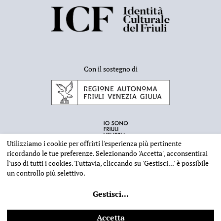
Con il sostegno di
Utilizziamo i cookie per offrirti l'esperienza più pertinente
ricordando le tue preferenze. Selezionando
'Accetta'
, acconsentirai
l'uso di tutti i cookies. Tuttavia, cliccando su
'Gestisci...'
è possibile
un controllo più selettivo.
INFORMAZIONI EDITORIALI
NOTE LEGALI
PRIVACY & COOKIES
Gestisci
...
©
2026 - Deputazione di Storia Patria per il Friuli - CF 80023560305
Web design
Ilaria Comello
- Powered by
SICAPWeb
Accetta