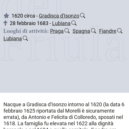
dei
Friul
1620 circa -
Gradisca d'Isonzo
28 febbraio 1683 -
Lubiana
Luoghi di attività:
Praga
Spagna
Fiandre
Lubiana
Nacque a
Gradisca d'Isonzo
intorno al 1620
(la data 6
febbraio 1625 riportata dal Morelli è sicuramente
errata), da Antonio e Felicita di Colloredo, sposati nel
1618. La famiglia fu elevata nel 1622 alla dignità