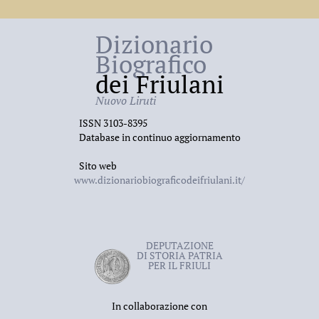
agendorum tempore pestis
, che fu anche pubblicato a
stampa. Colto, poliglotta, collezionista di libri e di
Dizionario
carte geografiche, il R. rappresenta il tipico nobile
goriziano del Seicento ben introdotto a corte per le
Biografico
benemerenze della propria famiglia; passò senza
dei Friulani
difficoltà dagli incarichi civili a quelli ecclesiastici nei
territori imperiali, essendogli preclusa ogni possibilità
Nuovo Liruti
di carriera nella diocesi aquileiese. Morì a
Lubiana
il
ISSN 3103-8395
28 febbraio 1683
.
Database in continuo aggiornamento
Sito web
www.dizionariobiograficodeifriulani.it/
DEPUTAZIONE
DI STORIA PATRIA
PER IL FRIULI
In collaborazione con