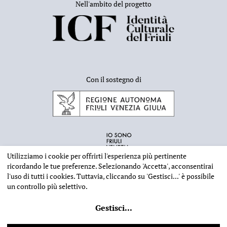
Nell'ambito del progetto
Con il sostegno di
Utilizziamo i cookie per offrirti l'esperienza più pertinente
ricordando le tue preferenze. Selezionando
'Accetta'
, acconsentirai
l'uso di tutti i cookies. Tuttavia, cliccando su
'Gestisci...'
è possibile
un controllo più selettivo.
INFORMAZIONI EDITORIALI
NOTE LEGALI
PRIVACY & COOKIES
Gestisci
...
©
2026 - Deputazione di Storia Patria per il Friuli - CF 80023560305
Web design
Ilaria Comello
- Powered by
SICAPWeb