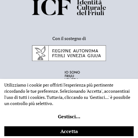
Con il sostegno di
Utilizziamo i cookie per offrirti l'esperienza più pertinente
ricordando le tue preferenze. Selezionando
'Accetta'
, acconsentirai
l'uso di tutti i cookies. Tuttavia, cliccando su
'Gestisci...'
è possibile
un controllo più selettivo.
INFORMAZIONI EDITORIALI
NOTE LEGALI
PRIVACY & COOKIES
Gestisci
...
©
2026 - Deputazione di Storia Patria per il Friuli - CF 80023560305
Web design
Ilaria Comello
- Powered by
SICAPWeb
Accetta