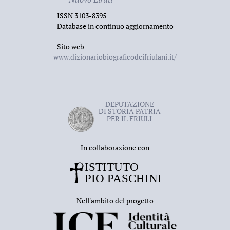
traduzione
Delle colonie slovene in Friuli
(Udine,
1887).
ISSN 3103-8395
Database in continuo aggiornamento
Sito web
www.dizionariobiograficodeifriulani.it/
DEPUTAZIONE
DI STORIA PATRIA
PER IL FRIULI
In collaborazione con
Nell'ambito del progetto