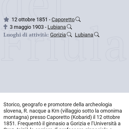
dei
Friul
12 ottobre 1851 -
Caporetto
3 maggio 1903 -
Lubiana
Luoghi di attività:
Gorizia
Lubiana
Storico, geografo e promotore della archeologia
slovena, R. nacque a
Krn
(villaggio sotto la omonima
montagna) presso Caporetto (Kobarid) il
12 ottobre
1851
. Frequentò il ginnasio a Gorizia e l’Università a