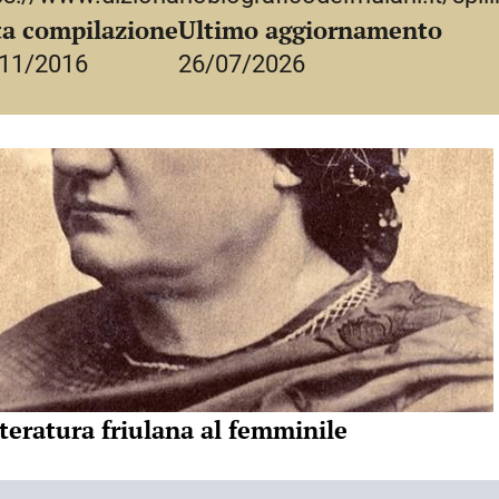
crizione di Tommasi, non essendo
a compilazione
Ultimo aggiornamento
me composte dopo il 1827. Carreri
11/2016
26/07/2026
nte per cultura al Settecento
pur essendo vissuta nell’età romantica,
parterrebbero invece per la forza del
e. Non soltanto, ma le rime di S.
o con quelle di Giorgio di Polcenigo,
lo stesso periodo: da un lato la
a società contemporanea, dall’altro il
timenti. Ne esce anche una proposta
e del primo Ottocento. Nel 1973 Arrigo
i di spilimberghesi «di ieri e di
eno nota di Maria, rifacendosi
teratura friulana al femminile