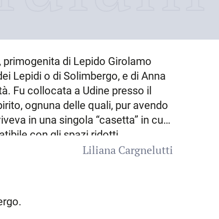
, primogenita di Lepido Girolamo
dei Lepidi o di Solimbergo, e di Anna
à. Fu collocata a Udine presso il
irito, ognuna delle quali, pur avendo
viveva in una singola “casetta” in cui
bile con gli spazi ridotti
Liliana Cargnelutti
llieve, secondo una statistica del
el convento in seguito alle leggi
nni, imparando l’arte del ricamo e la
nsorzio familiare, dove fu educata
ergo.
te veneziano Giuseppe Pulieri. A