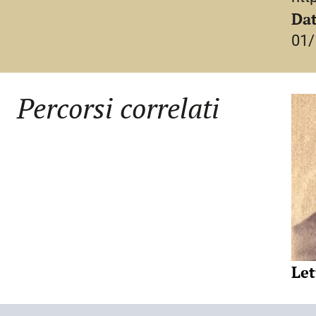
lettura dei suoi versi sulla base della tras
Dat
reperibili gli originali né essendo note le ri
01/
presenta S. come una personalità appartene
arcadico, alla scuola di Vittorelli e Savioli, 
a cui i suoi versi – secondo lo studioso – ap
Percorsi correlati
sentimento, per il contrasto tra ideale e real
acquisterebbero maggior risalto nel contrast
che «Pagine friulane» veniva pubblicando nel
sferzante ironia del conte nei confronti dell
chiudersi della contessa nel mondo dei sen
di indagine sulla cultura letteraria femminil
Sedran riprese sul «Barbacian» tra i medaglion
oggi», dopo Irene di Spilimbergo, la figura m
Let
sostanzialmente alla biografia di Carreri.