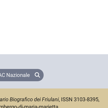
C Nazionale
ario Biografico dei Friulani
, ISSN 3103-8395,
limbergo-di-maria-marietta