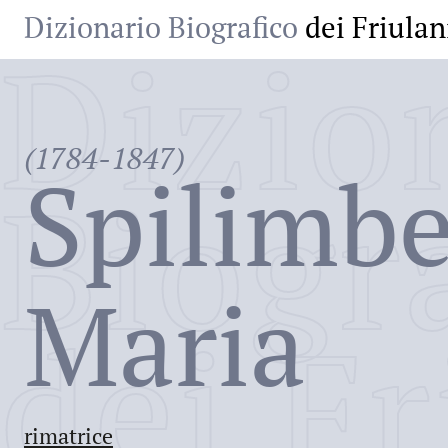
Dizionario Biografico
dei Friulan
Dizio
(1784-1847)
Spilimbe
Biogr
Maria
dei Fr
rimatrice