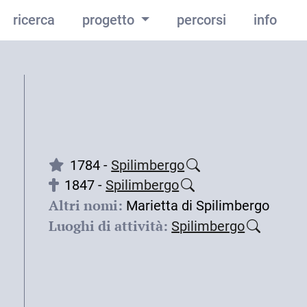
ricerca
progetto
percorsi
info
1784 -
Spilimbergo
1847 -
Spilimbergo
Altri nomi:
Marietta di Spilimbergo
Luoghi di attività:
Spilimbergo