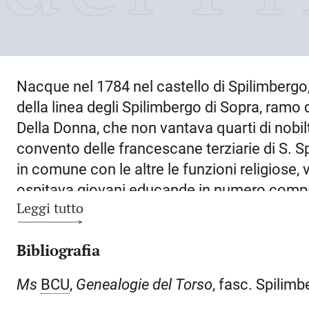
Nacque nel
1784
nel castello di
Spilimbergo
della linea degli Spilimbergo di Sopra, ramo 
Della Donna, che non vantava quarti di nobilt
convento delle francescane terziarie di S. Sp
in comune con le altre le funzioni religiose, 
ospitava giovani educande in numero compati
Leggi tutto
dell’edificio, per un totale di circa diciotto a
1807, di poco precedente alla soppressione d
Bibliografia
napoleoniche. Lì S. sarebbe rimasta dodici a
musica, per poi rientrare nel castello del co
Ms
BCU
,
Genealogie del Torso
, fasc. Spilimb
alle lettere dal precettore di famiglia, l’aba