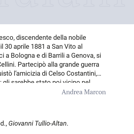
cesco, discendente della nobile
il
30 aprile 1881
a
San Vito al
i a Bologna e di Barrili a Genova, si
llini. Partecipò alla grande guerra
stò l’amicizia di Celso Costantini,
 gli sarebbe stato poi vicino nel
Andrea Marcon
na, dove soggiornò due anni. Il
 interiore, alla ricerca di una
 attività poetica e di scrittore
ità di incontrare culture “altre”. Si
id.,
Giovanni Tullio-Altan
.
tale, l’
8 giugno 1979
. Oltre a