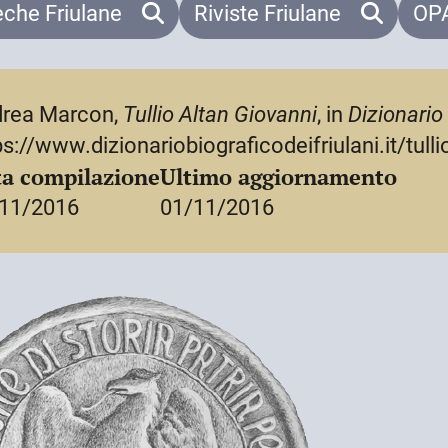
e
, Berlin, Lit-Verlag, 2007, 51-52.
eche Friulane
Riviste Friulane
OPA
rea Marcon,
Tullio Altan Giovanni
, in
Dizionario 
ps://www.dizionariobiograficodeifriulani.it/tulli
a compilazione
Ultimo aggiornamento
11/2016
01/11/2016