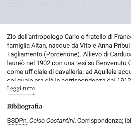
Zio dell’antropologo Carlo e fratello di Fran
famiglia Altan, nacque da Vito e Anna Pribul 
Tagliamento
(Pordenone). Allievo di Carducc
laureò nel 1902 con una tesi su Benvenuto Ce
come ufficiale di cavalleria; ad
Aquileia
acqui
col quale era già in corrispondenza dal 1912:
Leggi tutto
delicato incarico a Fiume e nel viaggio in Ci
viaggio è il leitmotiv della vita di T. A.: quello
Bibliografia
spiritualità autentica (che si riflette nella sua
“mistico”), e quello reale, spinto dalla necess
BSDPn
,
Celso Costantini
, Corrispondenza; ib
spense all’età di novantotto anni nella città na