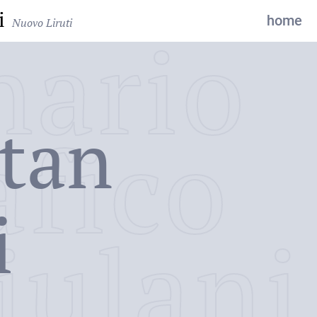
i
home
Nuovo Liruti
nario
ltan
afico
i
iulani