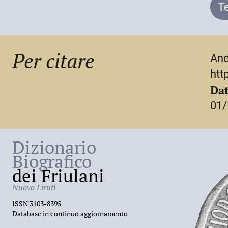
trinitarischen Ansatz der Geschichtstheologi
T
Per citare
And
htt
Dat
01/
Dizionario
Biografico
dei Friulani
Nuovo Liruti
ISSN 3103-8395
Database in continuo aggiornamento