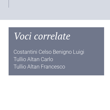
Voci correlate
Costantini Celso Benigno Luigi
Tullio Altan Carlo
Tullio Altan Francesco