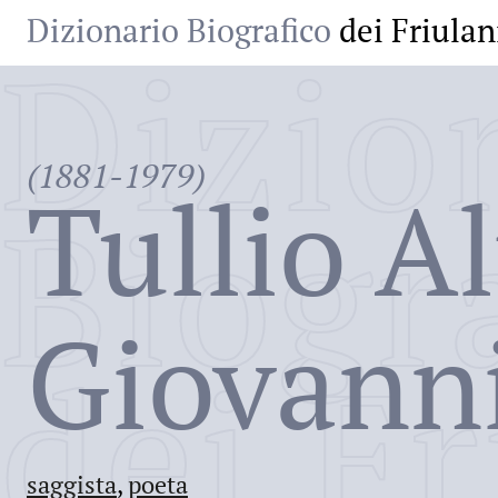
Dizionario Biografico
dei Friulan
Dizio
(1881-1979)
Tullio A
Biogr
Giovann
dei Fr
saggista
,
poeta