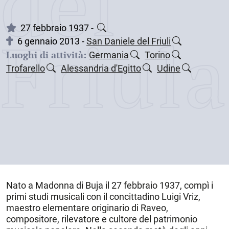
dei
Friul
27 febbraio 1937 -
6 gennaio 2013 -
San Daniele del Friuli
Luoghi di attività:
Germania
Torino
Trofarello
Alessandria d'Egitto
Udine
Nato a
Madonna di Buja
il
27 febbraio 1937
, compì i
primi studi musicali con il concittadino Luigi Vriz,
maestro elementare originario di Raveo,
compositore, rilevatore e cultore del patrimonio