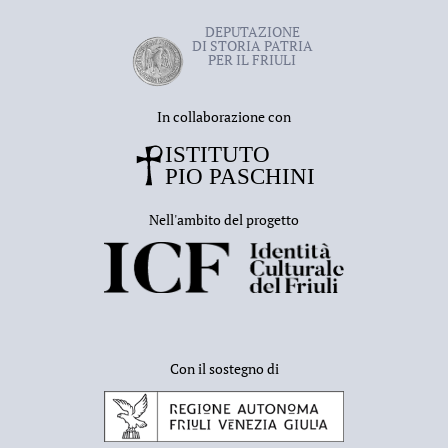
a
San Daniele del Friuli
il
6 gennaio 2013
.
DEPUTAZIONE
DI STORIA PATRIA
PER IL FRIULI
In collaborazione con
Nell'ambito del progetto
Con il sostegno di