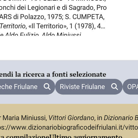
 si trova nella
Scelta di poesie e
nchi dei Legionari e di Sagrado, Pro
NARS di Polazzo, 1975; S. CUMPETA,
Territorio
, «Il Territorio», 1 (1978), 43-
de Aldo
Fulizio, Aldo Miniussi,
S. DOMINI,
Nota introduttiva
e
Scheda
rose in
dialetto ‘bisiàc’
, Sagrado,
SSI,
G. V;
uomo di cultura e
ntina», 19 marzo 1988, 9; P.M.
endi la ricerca a fonti selezionate
a bisiaca
, in
Cultura
veneta nel
eche Friulane
Riviste Friulane
OPA
RICO,
Una costellazione
in fuga. Sulla
 13 (2000), 75-81.
r Maria Miniussi,
Vittori Giordano
, in
Dizionario B
ps://www.dizionariobiograficodeifriulani.it/vitt
a compilazione
Ultimo aggiornamento