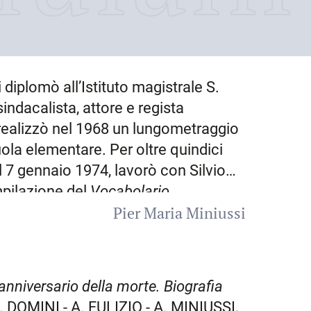
si diplomò all’Istituto magistrale S.
indacalista, attore e regista
realizzò nel 1968 un lungometraggio
uola elementare. Per oltre quindici
l
7 gennaio 1974
, lavorò con Silvio
mpilazione del
Vocabolario
Pier Maria Miniussi
e stato pubblicato nel 1985 dalla
 si misurò con la poesia e la prosa in
a Cantada» e «La Britula» ed
i della letteratura bisiaca. Nel 1975
anniversario della morte. Biografia
arono una biografia e scelta di scritti;
 S. DOMINI - A. FULIZIO - A. MINIUSSI,