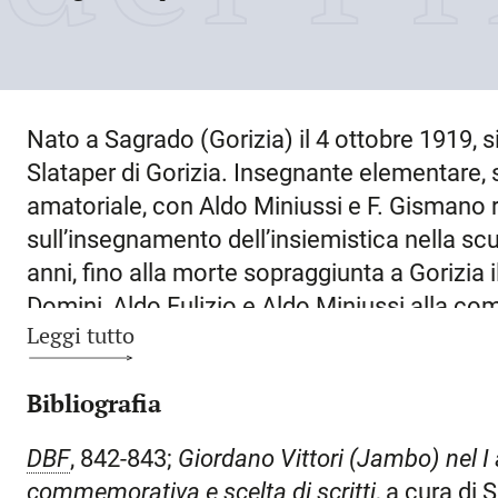
Nato a
Sagrado (Gorizia)
il
4 ottobre 1919
, 
Slataper di Gorizia. Insegnante elementare, s
amatoriale, con Aldo Miniussi e F. Gismano 
sull’insegnamento dell’insiemistica nella sc
anni, fino alla morte sopraggiunta a
Gorizia
i
Domini, Aldo Fulizio e Aldo Miniussi alla co
Leggi tutto
fraseologico del dialetto “bisiàc”
, che sarebb
Cappelli di Bologna. Negli ultimi anni di vita
Bibliografia
dialetto, collaborando con i numeri unici «L
affermandosi come uno dei più originali autor
DBF
, 842-843;
Giordano Vittori (Jambo) nel I 
i colleghi Domini, Fulizio e Miniussi gli dedic
commemorativa e scelta di scritti
, a cura di