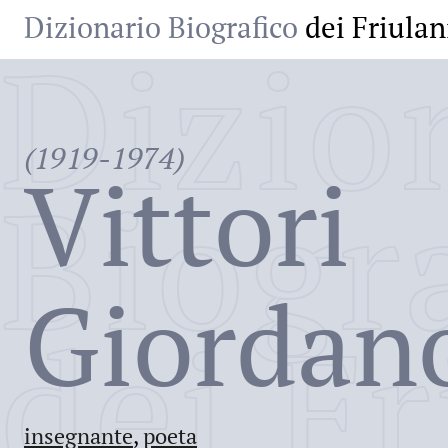
Dizionario Biografico
dei Friulan
Dizio
(1919-1974)
Vittori
Biogr
Giordan
dei Fr
insegnante
,
poeta