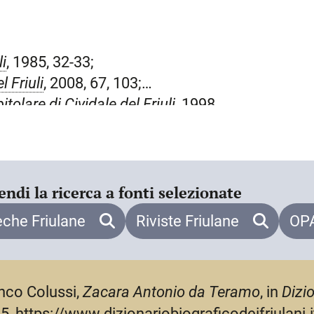
li
, 1985, 32-33;
l Friuli
, 2008, 67, 103;
itolare di Cividale del Friuli
, 1998,
naissance Rome
, ed. R. Sherr, Oxford,
endi la ricerca a fonti selezionate
eche Friulane
Riviste Friulane
OPA
nco Colussi,
Zacara Antonio da Teramo
, in
Dizio
5, https://www.dizionariobiograficodeifriulani