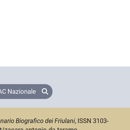
C Nazionale
nario Biografico dei Friulani
, ISSN 3103-
.it/zacara-antonio-da-teramo