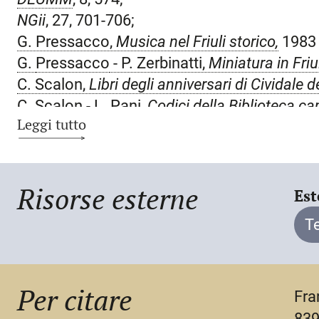
NGii
, 27, 701-706;
G. Pressacco,
Musica nel Friuli storico,
1983
G.
Pressacco
- P. Zerbinatti,
Miniatura in Friu
C. Scalon,
Libri degli anniversari di Cividale de
C. Scalon - L. Pani,
Codici della Biblioteca cap
Leggi tutto
385;
Papal music and musicians in Medieval Re
Clarendon Press, 1998, 6, 27, 48, 50 etc.
Risorse esterne
Est
T
Per citare
Fra
839