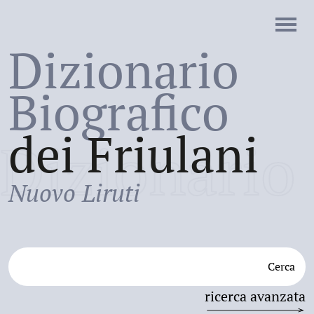
Dizionario
Biografico
dei Friulani
Dizionario
Nuovo Liruti
Cerca
ricerca avanzata