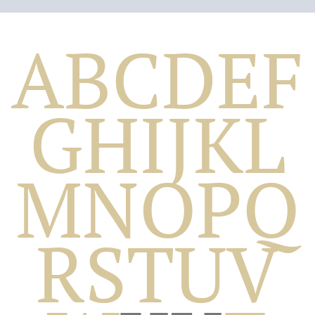
A
B
C
D
E
F
G
H
I
J
K
L
M
N
O
P
Q
Biografico
R
S
T
U
V