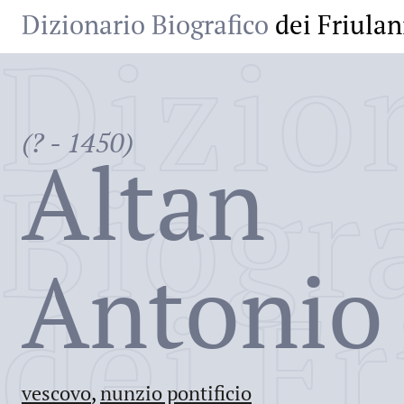
Dizionario Biografico
dei Friulan
Dizio
(? - 1450)
Altan
Biogr
Antonio
dei Fr
vescovo
,
nunzio pontificio