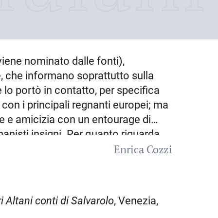
iene nominato dalle fonti),
 che informano soprattutto sulla
 lo portò in contatto, per specifica
 con i principali regnanti europei; ma
e e amicizia con un entourage di
manisti insigni. Per quanto riguarda
Enrica Cozzi
mmittenza dei rilevanti cicli di affreschi
l Tagliamento
probabilmente verso la
ildonna dei conti di Porcia, studiò
re. Il primo giugno 1431 lo troviamo a
 Altani conti di Salvarolo
, Venezia,
 affidato molto verosimilmente