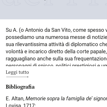
Su A. (o Antonio da San Vito, come spesso v
possediamo una numerosa messe di notizie,
sua rilevantissima attività di diplomatico che
volontà e incarico diretto della corte papale,
ragguagliano anche sulla sua frequentazion
personaggi di spicco, politici prestigiosi e u
Leggi tutto
più in particolare il Friuli, a lui si deve la co
per il palazzo di famiglia. Nato in
San Vito a
Bibliografia
fine del secolo XIV
da Bianchino e da una nob
diritto a
Padova
dove di laureò in utroque iu
E. Altan,
Memorie sopra la famiglia de’ signori
Roma
, con l’incarico di cappellano papale,
Lovisa, 1717;