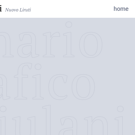
i
home
Nuovo Liruti
nario
afico
iulani