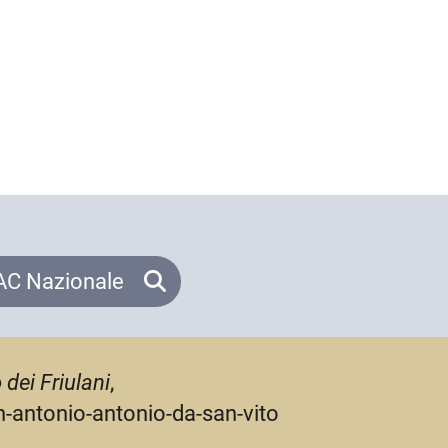
C Nazionale
 dei Friulani
,
an-antonio-antonio-da-san-vito