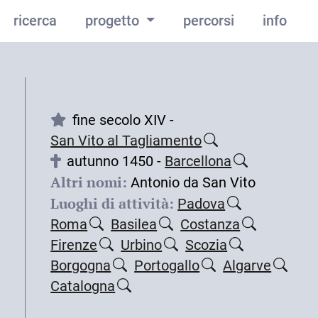
ricerca
progetto
percorsi
info
fine secolo XIV -
San Vito al Tagliamento
autunno 1450 -
Barcellona
Altri nomi:
Antonio da San Vito
Luoghi di attività:
Padova
Roma
Basilea
Costanza
Firenze
Urbino
Scozia
Borgogna
Portogallo
Algarve
Catalogna