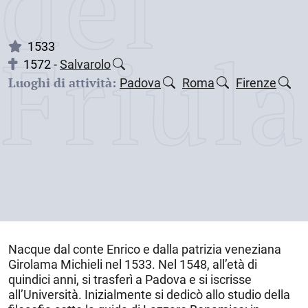
dei
Friul
1533
1572 -
Salvarolo
Luoghi di attività:
Padova
Roma
Firenze
Nacque dal conte Enrico e dalla patrizia veneziana
Girolama Michieli nel
1533
. Nel 1548, all’età di
quindici anni, si trasferì a
Padova
e si iscrisse
all’Università. Inizialmente si dedicò allo studio della