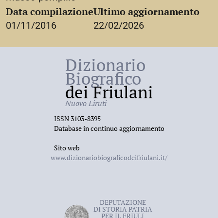
Data compilazione
Ultimo aggiornamento
E. Pastorello,
L’epistolario manuziano: inventario
01/11/2016
22/02/2026
storico analitico, 1483-1597
, Firenze, Olschki, 1957,
i
n
1194, 1507, 2100.
Dizionario
Biografico
dei Friulani
Nuovo Liruti
ISSN 3103-8395
Database in continuo aggiornamento
Sito web
www.dizionariobiograficodeifriulani.it/
DEPUTAZIONE
DI STORIA PATRIA
PER IL FRIULI