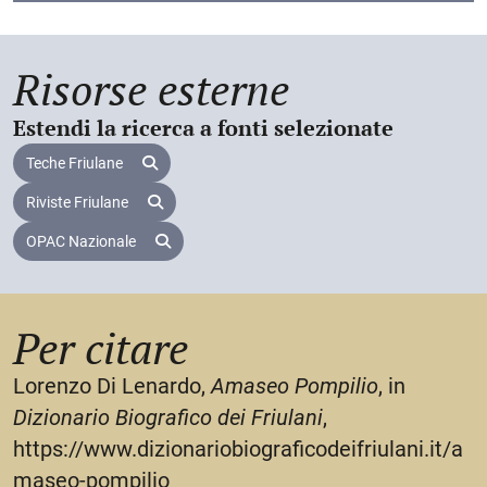
prima, indirizzata al cardinale Alessandro Farnese,
G. G. Fantuzzi,
Notizie degli scrittori bolognesi
, I,
compare nell’
Oratio habita
in funere Pauli III Pont.
Bologna, Stamperia di S. Tommaso d’Aquino, 1781 (=
Max
(1563) e la seconda a Pier Donato precede
Risorse esterne
l’
Orationum volumen
(1564). Scrisse inoltre una vita
Bologna, Forni, 1965), 201-206;
del padre e una nota sulla famiglia Amaseo che
G. Tiraboschi,
Storia
, IV, 128;
Estendi la ricerca a fonti selezionate
furono pubblicate una prima volta da Scarselli e in
F. Mazzetti,
Repertorio di tutti i professori antichi e
seguito da Ceruti. Non si conosce con certezza la
Teche Friulane
data di morte di A., ma poiché il suo nome non
moderni della famosa
Università e del celebre Istituto
compare più nei rotuli dell’Università di Bologna a
Riviste Friulane
delle scienze di Bologna
, Bologna, Stamperia di S.
partire dall’anno accademico
1585-86
, possiamo
OPAC Nazionale
ipotizzare che sia venuto a mancare intorno a quella
Tommaso d’Aquino, 1847, 21;
data.
A. Ceruti,
Prolegomeni
, in L. e G. Amaseo - G. A. Azio,
Diarii udinesi dall’anno 1508 al 1541
, Venezia,
Per citare
Deputazione veneta di storia patria, 1884, CIV-CVII;
U. Dallari,
I rotuli dei lettori legisti e artisti
dello studio
Lorenzo Di Lenardo,
Amaseo Pompilio
, in
bolognese dal 1384 al 1799
, II, Bologna, Tip. Merlani,
Dizionario Biografico dei Friulani
,
1889, indice;
https://www.dizionariobiograficodeifriulani.it/a
L. Ferrari,
Onomasticon
, Milano, Hoepli, 1947, 24;
maseo-pompilio