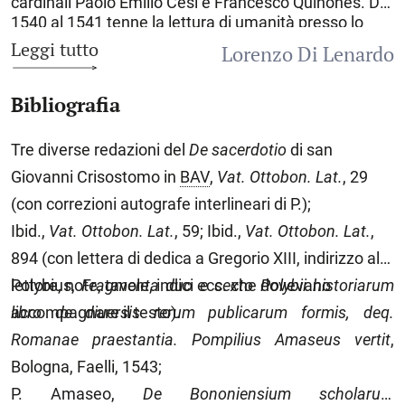
cardinali Paolo Emilio Cesi e Francesco Quiñones. Dal
1540 al 1541 tenne la lettura di umanità presso lo
Studio di
Bologna
e nello stesso periodo concluse la
Leggi tutto
Lorenzo Di Lenardo
sua traduzione dei
Fragmenta duo e sexto Polybii
historiarum libro de diversis rerum publicarum formis,
Bibliografia
deque
Romanae praestantia
(1543). Nel 1543, grazie
al prestigio di cui godeva il padre Romolo e alla
protezione del cardinale Alessandro Farnese, l’A.
Tre diverse redazioni del
De sacerdotio
di san
ottenne la cattedra bolognese di lingua greca
Giovanni Crisostomo in
BAV
,
Vat.
Ottobon. Lat.
, 29
succedendo a Ciriaco Strozzi. Nonostante qualche
lamentela per la sua condotta, l’incarico gli fu
(con correzioni autografe interlineari di P.);
rinnovato ininterrottamente fino al 1582, quando,
Ibid.,
Vat.
Ottobon. Lat.
, 59; Ibid.,
Vat. Ottobon. Lat.
,
colpito da una grave infermità dovette sospendere
894 (con lettera di dedica a Gregorio XIII, indirizzo al
l’insegnamento, ma, grazie all’intervento del cardinal
Filippo Guastavillani, poté conservare ugualmente lo
lettore, note, tavole, indici ecc. che dovevano
Polybius,
Fragmenta duo e sexto Polybii historiarum
stipendio (pur non avendo ancora raggiunto i
accompagnare il testo).
libro de diuersis rerum
publicarum formis, deq.
quarant’anni d’insegnamento). Nel 1547 entrò a far
Romanae praestantia. Pompilius Amaseus vertit
,
parte degli Anziani e dei Gonfalonieri di giustizia e
qualche anno più tardi, nel 1551, fu inviato dal nuovo
Bologna, Faelli, 1543;
papa, Giulio III, come nunzio apostolico presso
P. Amaseo,
De Bononiensium scholarum
Ferdinando I d’Asburgo. Nel 1575, dietro la