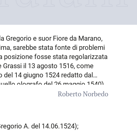
a Gregorio e suor Fiore da Marano,
ttima, sarebbe stata fonte di problemi
a posizione fosse stata regolarizzata
e Grassi il 13 agosto 1516, come
o del 14 giugno 1524 redatto dal
quello olografo del 26 maggio 1540),
Roberto Norbedo
oveva subire R. a causa del proprio
i dubbio. Lo stesso testamento,
timato e pienamente legittimo», fu
 padre (novembre 1519, febbraio e
Gregorio A. del 14.06.1524);
l’incertezza della propria posizione e