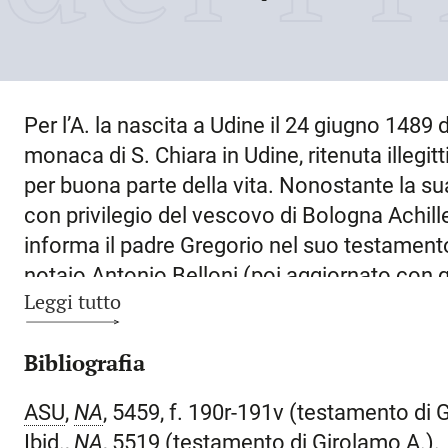
Per l’A. la nascita a
Udine
il
24 giugno 1489
d
monaca di S. Chiara in Udine, ritenuta illegi
per buona parte della vita. Nonostante la su
con privilegio del vescovo di Bologna Achill
informa il padre Gregorio nel suo testament
notaio Antonio Belloni (poi aggiornato con 
Leggi tutto
ciò non valse a sciogliere la tensione che d
stato, e non fu sufficiente a sgombrare ogn
Bibliografia
dichiarando che il figlio naturale R. è «legit
infatti preceduto da alcune lettere di R. al
ASU
,
NA
, 5459, f. 190r-191v (testamento di 
dicembre 1523), con le quali egli lamentava 
Ibid.,
NA
, 5519 (testamento di Girolamo A.).