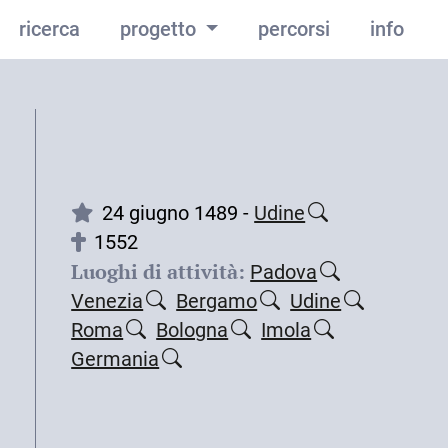
ricerca
progetto
percorsi
info
24 giugno 1489 -
Udine
1552
Luoghi di attività:
Padova
Venezia
Bergamo
Udine
Roma
Bologna
Imola
Germania