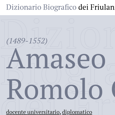
Dizionario Biografico
dei Friulan
Dizio
(1489-1552)
Amaseo
Biogr
Romolo 
dei Fr
docente universitario
,
diplomatico