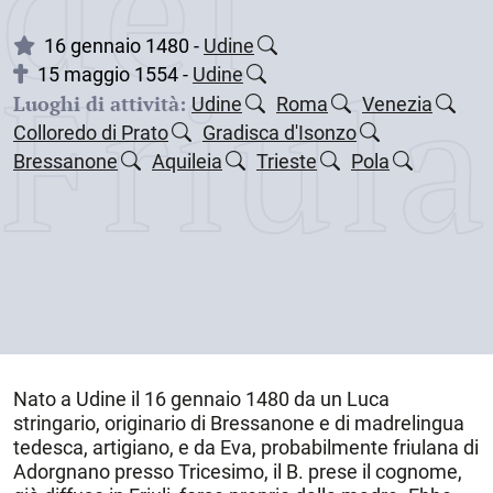
dei
16 gennaio 1480 -
Udine
Friul
15 maggio 1554 -
Udine
Luoghi di attività:
Udine
Roma
Venezia
Colloredo di Prato
Gradisca d'Isonzo
Bressanone
Aquileia
Trieste
Pola
Nato a
Udine
il
16 gennaio 1480
da un Luca
stringario, originario di Bressanone e di madrelingua
tedesca, artigiano, e da Eva, probabilmente friulana di
Adorgnano presso Tricesimo, il B. prese il cognome,