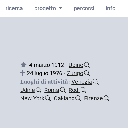
ricerca
progetto
percorsi
info
4 marzo 1912 -
Udine
24 luglio 1976 -
Zurigo
Luoghi di attività:
Venezia
Udine
Roma
Rodi
New York
Oakland
Firenze