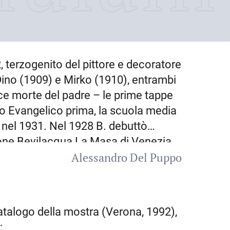
2
, terzogenito del pittore e decoratore
o Dino (1909) e Mirko (1910), entrambi
oce morte del padre – le prime tappe
io Evangelico prima, la scuola media
a nel 1931. Nel 1928 B. debuttò
zione Bevilacqua La Masa di
Venezia
,
Alessandro Del Puppo
nguardia, un sodalizio effimero, ma
alla vincita della borsa di studio
29 poté recarsi a
Roma
, dove venne
biente della Scuola romana e strinse
atalogo della mostra (Verona, 1992),
ale sposerà la sorella Serena), Mario
9;