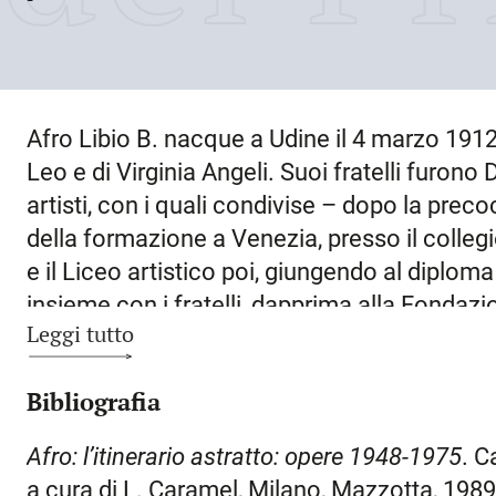
Afro Libio B. nacque a
Udine
il
4 marzo 191
Leo e di Virginia Angeli. Suoi fratelli furon
artisti, con i quali condivise – dopo la prec
della formazione a Venezia, presso il colleg
e il Liceo artistico poi, giungendo al diplom
insieme con i fratelli, dapprima alla Fonda
Leggi tutto
e quindi a
Udine
con la Scuola friulana d’ava
dall’esplicito intento antiaccademico. Grazie 
Bibliografia
della Fondazione Marangoni, alla fine del 19
raggiunto dai fratelli; qui B. frequentò l’am
Afro: l’itinerario astratto: opere 1948-1975
. C
amicizia con Scipione, Corrado Cagli (del qu
a cura di L. Caramel, Milano, Mazzotta, 198