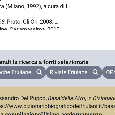
lo studio di Arturo Martini, e poté
a (Milano, 1992), a cura di L.
e ad esporre alla galleria del Milione.
nsificò i rapporti con il gruppo di
68
, Prato, Gli Ori, 2008;
 Cometa (Capogrossi, Cavalli, Guttuso,
dine, Casamassima, 2010.
 pittura, che si accostò all’acceso
a romana (
Pastore che beve
, 1935;
 in buona parte distrutti) dell’atrio del
, di cui vinse il concorso nel 1936, fu
endi la ricerca a fonti selezionate
ere per la sperimentazione di
e della tradizione veneziana, ai
eche Friulane
Riviste Friulane
OPA
ai fratelli e messi a punto
la tempera grassa. Dopo la prima
nel 1937, B. si recò insieme a Mirko
ssandro Del Puppo,
Basaldella Afro
, in
Dizionari
ernazionale. Al rientro, nel 1938
ps://www.dizionariobiograficodeifriulani.it/basa
ndendo motivi figurativi tratti da
a compilazione
Ultimo aggiornamento