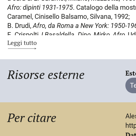
Mafai. Nel 1932 seguì Mirko a Milano presso 
Afro: dipinti 1931-1975
. Catalogo della mostr
conoscere pittori come Birolli e Morlotti, oltr
Caramel, Cinisello Balsamo, Silvana, 1992;
Nel biennio 1934-1935 B. fu a Roma, dove inte
B. Drudi,
Afro, da Roma a New York: 1950-19
artisti gravitanti attorno alla galleria della
E. Crispolti,
I Basaldella. Dino, Mirko, Afro
, U
Fazzini), con evidenti ripercussioni nella sua
Leggi tutto
tonalismo ed ai modi espressivi della scuol
Autoritratto
, 1936). Il ciclo di affreschi (oggi
collegio dell’Opera Nazionale Balilla di Udine
Risorse esterne
Est
la prima opera pubblica, e un efficace canti
molteplici soluzioni: dalle reminiscenze colt
T
motivi più contemporanei dedotti da Cagli e d
adottando, in numerosi studi, la tecnica del
mostra personale alla galleria della Cometa 
Per citare
Ale
e Cagli a Parigi per visitare l’Esposizione int
htt
realizzò gli affreschi di casa Cavazzini, ripre
Dat