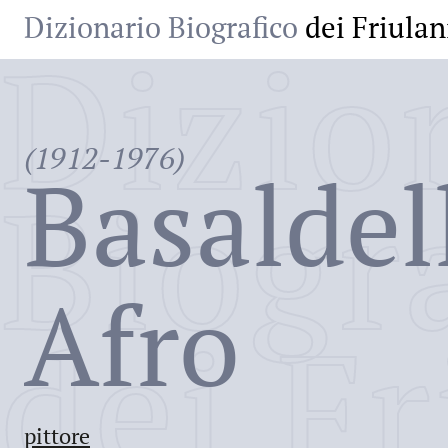
Dizionario Biografico
dei Friulan
Dizio
(1912-1976)
Basaldel
Biogr
Afro
dei Fr
pittore