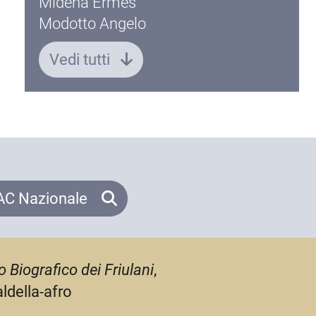
Midena Ermes
Modotto Angelo
Vedi tutti
C Nazionale
o Biografico dei Friulani
,
ldella-afro