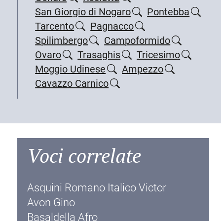
San Giorgio di Nogaro
Pontebba
Tarcento
Pagnacco
Spilimbergo
Campoformido
Ovaro
Trasaghis
Tricesimo
Moggio Udinese
Ampezzo
Cavazzo Carnico
Voci correlate
Asquini Romano Italico Victor
Avon Gino
Basaldella Afro