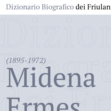
Dizionario Biografico
dei Friulan
Dizio
Biogr
(1895-1972)
Midena
dei Fr
Ermes