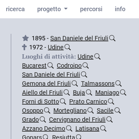
ricerca
progetto
percorsi
info
1895 -
San Daniele del Friuli
1972 -
Udine
Luoghi di attività:
Udine
Bucarest
Codroipo
San Daniele del Friuli
Gemona del Friuli
Talmassons
Aiello del Friuli
Buja
Maniago
Forni di Sotto
Prato Carnico
Osoppo
Mortegliano
Sacile
Grado
Cervignano del Friuli
Azzano Decimo
Latisana
Gonars
Resiutta