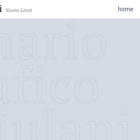
i
home
Nuovo Liruti
nario
afico
iulani