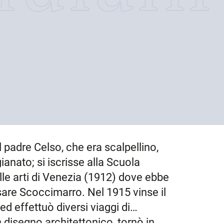
l padre Celso, che era scalpellino,
ianato; si iscrisse alla Scuola
lle arti di Venezia (1912) dove ebbe
are Scoccimarro. Nel 1915 vinse il
d effettuò diversi viaggi di
in disegno architettonico, tornò in