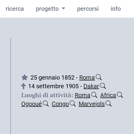
ricerca
progetto
percorsi
info
25 gennaio 1852 -
Roma
14 settembre 1905 -
Dakar
Luoghi di attività:
Roma
Africa
Ogooué
Congo
Marvejols