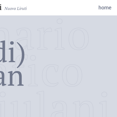
i
home
Nuovo Liruti
nario
di)
afico
an
iulani