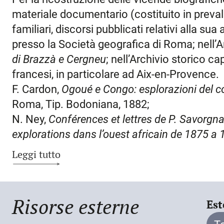
che egli aveva cercato in ogni forma di libera
materiale documentario (costituito in preval
Brazzaville. In famiglia aveva respirato il fas
familiari, discorsi pubblicati relativi alla su
sconosciute. Si racconta che a soli otto an
presso la Società geografica di Roma; nell’Ar
nella carta dell’Africa, che si trovava nella b
di Brazzà e Cergneu
; nell’Archivio storico ca
dall’idea di scoprirla. La famiglia di S. viveva 
francesi, in particolare ad Aix-en-Provence.
anni, frequentando il Collegio Romano sotto
F. Cardon,
Ogoué e Congo: esplorazioni del c
Angelo Secchi, gli confidò le proprie fantasi
Roma, Tip. Bodoniana, 1882;
letture di viaggio, di raggiungere la foce de
N. Ney,
Conférences et lettres de P. Savorgn
sterminato Paese africano sconosciuto. Pad
explorations dans l’ouest africain de 1875 a
Louis de Montaignac, ambasciatore frances
G. Savorgnan di Brazzà Cergneu,
Savorgnan 
Leggi tutto
di Napoleone III a Civitavecchia. S. poté così
famiglia
, Udine, Del Bianco, 1907;
gesuiti di Sainte Geneviève, situato in rue de
G. Brousseau,
Souvenirs de la mission Savo
un’educazione rigorosa e solida, dimostran
d’editions géographiques, maritimes et colo
Risorse esterne
materie scientifiche. Nel 1868 sostenne e s
Est
A. Tosi,
Pietro Savorgnan di Brazzà
, «Rivista
Scuola navale di Brest. Le lettere conservate