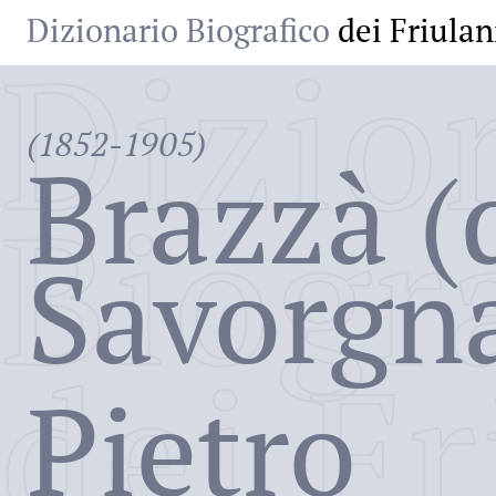
Dizionario Biografico
dei Friulan
Dizio
(1852-1905)
Brazzà (
Biogr
Savorgn
dei Fr
Pietro