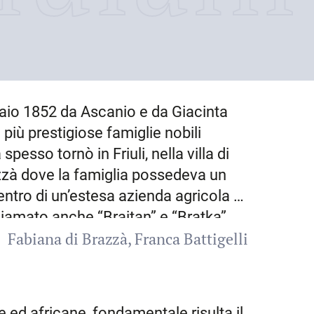
aio 1852
da Ascanio e da Giacinta
più prestigiose famiglie nobili
 spesso tornò in Friuli, nella villa di
zzà dove la famiglia possedeva un
centro di un’estesa azienda agricola e
chiamato anche “Braitan” e “Bratka”,
Fabiana di Brazzà
Franca Battigelli
che del Friuli medievale. S. fu uno
ariana
nella seconda metà
sua opera di esploratore
a un territorio d’Africa vastissimo,
e ed africane, fondamentale risulta il