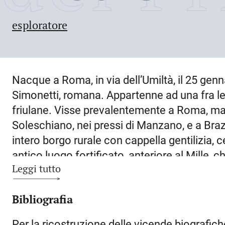
esploratore
Nacque a
Roma
, in via dell’Umiltà, il
25 genn
Simonetti, romana. Appartenne ad una fra le 
friulane. Visse prevalentemente a
Roma
, ma
Soleschiano, nei pressi di Manzano, e a Bra
intero borgo rurale con cappella gentilizia, 
antico luogo fortificato, anteriore al Mille, 
Leggi tutto
noto per aver avuto parte nelle vicende stori
dei più famosi esploratori dell’
Africa subsah
Bibliografia
dell’Ottocento. È entrato nella storia per la 
disinteressato e umano. Consegnò alla Franci
Per la ricostruzione delle vicende biografich