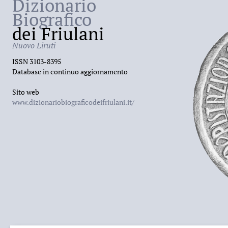
Dizionario
prioritariamente sulla tematica longobarda, d
Biografico
internazionalmente apprezzato, e nel 2007 g
dei Friulani
per Cividale. B. è deceduto a
Cividale del Friu
Nuovo Liruti
ISSN 3103-8395
Database in continuo aggiornamento
Sito web
www.dizionariobiograficodeifriulani.it/