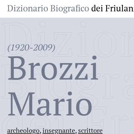
Dizionario Biografico
dei Friulan
Dizio
(1920-2009)
Brozzi
Biogr
Mario
dei Fr
archeologo
,
insegnante
,
scrittore