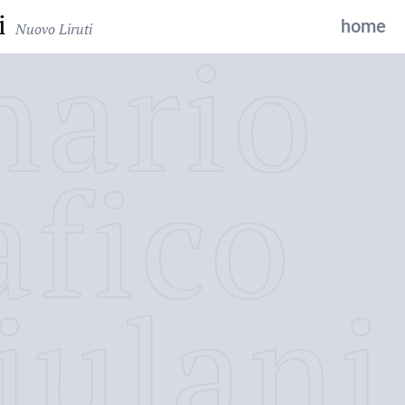
i
home
Nuovo Liruti
nario
afico
iulani