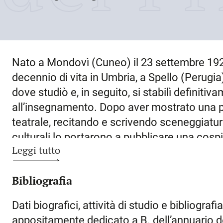
Nato a
Mondovì
(Cuneo) il
23 settembre 19
decennio di vita in Umbria, a Spello (Perugia),
dove studiò e, in seguito, si stabilì definiti
all’insegnamento. Dopo aver mostrato una pr
teatrale, recitando e scrivendo sceneggiature,
culturali lo portarono a pubblicare una cospi
Leggi tutto
letterari e artistici, novelle e racconti. La f
emerse dai primi anni Cinquanta, quando a 
Bibliografia
delle ampie necropoli longobarde, ricche di 
coinvolgimento in questo ambito di studio, s
Dati biografici, attività di studio e bibliogr
specializzandosi progressivamente proprio s
appositamente dedicato a B. dell’annuario 