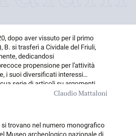
20
, dopo aver vissuto per il primo
 B. si trasferì a
Cividale del Friuli
,
vamente, dedicandosi
ecoce propensione per l’attività
 i suoi diversificati interessi
cua serie di articoli su argomenti
Claudio Mattaloni
orte attenzione per l’archeologia
Cividale si scoprirono casualmente
reperti. B. manifestò crescente
ino ad allora assai poco indagato,
afia si trovano nel numero monografico
ull’altomedioevo, periodo storico
del Museo archeologico nazionale di