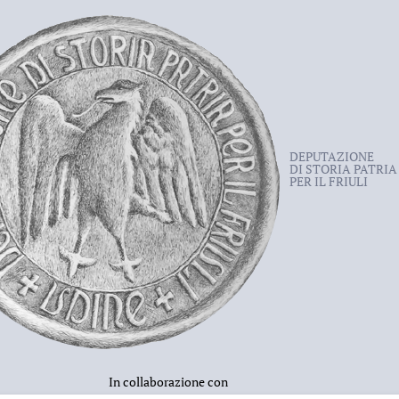
i cui è stato portatore
li è stato assegnato il premio Amore
li
il
4 febbraio 2009
.
DEPUTAZIONE
DI STORIA PATRIA
PER IL FRIULI
In collaborazione con