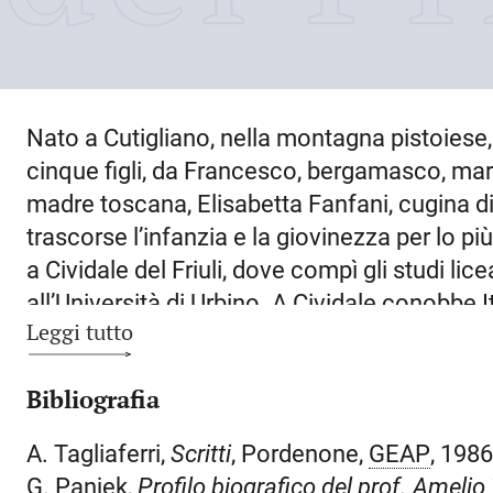
Nato a
Cutigliano
, nella montagna pistoiese,
cinque figli, da Francesco, bergamasco, mare
madre toscana, Elisabetta Fanfani, cugina d
trascorse l’infanzia e la giovinezza per lo più
a Cividale del Friuli, dove compì gli studi lic
all’Università di Urbino. A
Cividale
conobbe It
Leggi tutto
dalla quale ebbe due figlie. Per lavoro dovett
fu direttore di farmacia; nel 1954 divenne 
Bibliografia
Carlo Erba per la provincia bresciana, mentre
farmacia a Virle, vicino a Brescia. Frattanto
A. Tagliaferri,
Scritti
, Pordenone,
GEAP
, 198
assecondare la sua più profonda vocazione, l
G. Panjek,
Profilo biografico del prof. Amelio