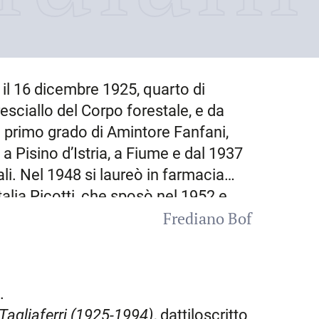
 il
16 dicembre 1925
, quarto di
sciallo del Corpo forestale, e da
i primo grado di Amintore Fanfani,
 a Pisino d’Istria, a Fiume e dal 1937
eali. Nel 1948 si laureò in farmacia
alia Picotti, che sposò nel 1952 e
Frediano Bof
e trasferirsi nel 1951 a
Milano
, dove
propagandista farmaceutico della
 negli anni 1959-1965 fu titolare di
, nel tempo libero, cominciò ad
6.
a ricerca storica, distinta in due
 Tagliaferri (1925-1994)
, dattiloscritto