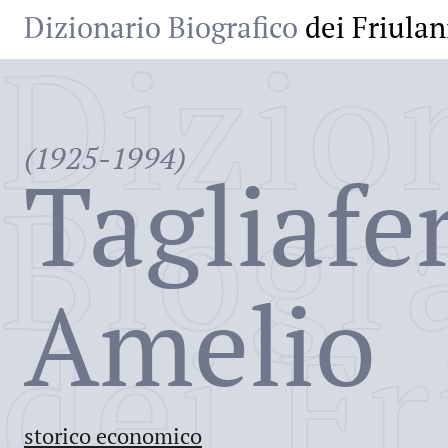
Dizionario Biografico
dei Friulan
Dizio
(1925-1994)
Tagliafer
Biogr
Amelio
dei Fr
storico economico