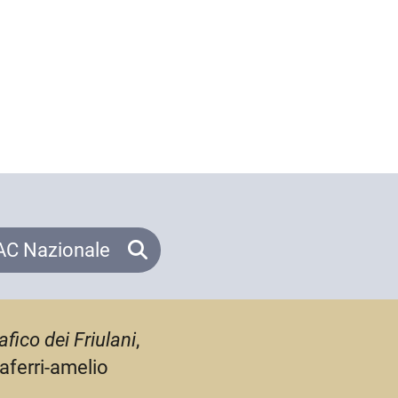
C Nazionale
afico dei Friulani
,
iaferri-amelio