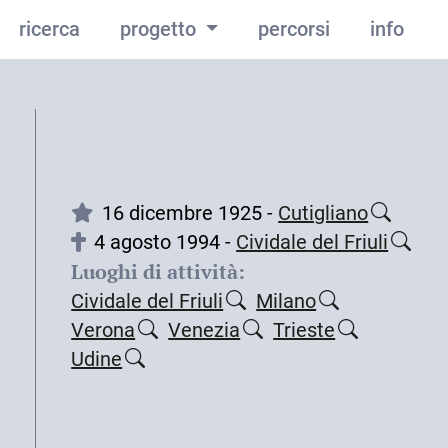
ricerca
progetto
percorsi
info
16 dicembre 1925 -
Cutigliano
4 agosto 1994 -
Cividale del Friuli
Luoghi di attività:
Cividale del Friuli
Milano
Verona
Venezia
Trieste
Udine