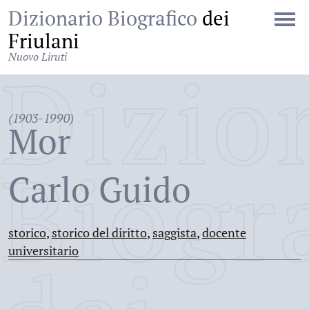
Dizionario Biografico
dei
Friulani
Nuovo Liruti
Dizio
(1903-1990)
Mor
Biogr
Carlo Guido
storico
,
storico del diritto
,
saggista
,
docente
universitario