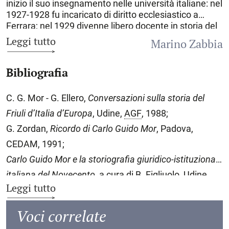
inizio il suo insegnamento nelle università italiane: nel
1927-1928 fu incaricato di diritto ecclesiastico a
Ferrara
; nel 1929 divenne libero docente in storia del
diritto italiano; nel 1932 insegnò storia del diritto
Leggi tutto
Marino Zabbia
italiano a
Cagliari
; dal 1935 al 1957 fu professore
ordinario di storia del diritto italiano a
Modena
, sede
Bibliografia
nella quale ricoprì anche la carica di rettore dal 1943
al 1947; dal 1953 al 1963 insegnò alla Facoltà di
lettere e filosofia dell’Università di
Trieste
; infine, dal
C. G. Mor - G. Ellero,
Conversazioni sulla storia del
1957 al 1979 fu professore a
Padova
, dove concluse
Friuli d’Italia d’Europa
, Udine,
AGF
, 1988;
la sua carriera accademica, dopo essere stato
nominato professore emerito. A questa lunga e
G. Zordan,
Ricordo di Carlo Guido Mor
, Padova,
prestigiosa attività di studio ed insegnamento sono
CEDAM, 1991;
legati i numerosi riconoscimenti conferiti a M.:
Carlo Guido Mor e la storiografia giuridico-istituzionale
dall’anno della fondazione (1952) egli fece parte del
consiglio del Centro di studi sull’alto medioevo di
italiana del
Novecento
, a cura di B. Figliuolo, Udine,
Spoleto, fu componente della International
Leggi tutto
Forum, 2003.
Commission for History of Ancient Parliaments,
membro della Commission Internationale pour
Voci correlate
l’Histoire des Villes, vicepresidente dell’Association
Internationale d’Histoire du Droit; ottenne la medaglia