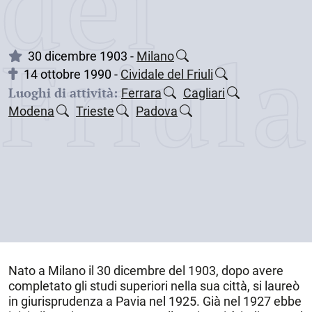
dei
Friul
30 dicembre 1903 -
Milano
14 ottobre 1990 -
Cividale del Friuli
Luoghi di attività:
Ferrara
Cagliari
Modena
Trieste
Padova
Nato a
Milano
il
30 dicembre del 1903
, dopo avere
completato gli studi superiori nella sua città, si laureò
in giurisprudenza a Pavia nel 1925. Già nel 1927 ebbe