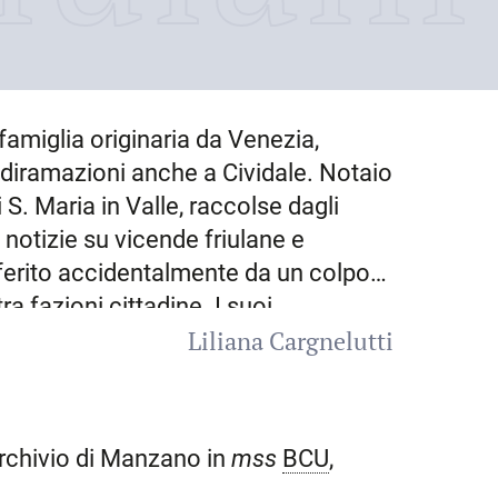
amiglia originaria da Venezia,
on diramazioni anche a Cividale. Notaio
S. Maria in Valle, raccolse dagli
e notizie su vicende friulane e
 ferito accidentalmente da un colpo
ra fazioni cittadine. I suoi
Liliana Cargnelutti
ssesso di Francesco di
icoletti, furono da lui ampiamente
ogati in un
Indice dalla lettura delle
to con tutto l’Archivio Manzano nella
’Archivio di Manzano in
mss
BCU
,
zano curò la pubblicazione di brevi