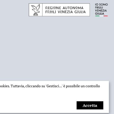
 cookies. Tuttavia, cliccando su
'Gestisci...'
è possibile un controllo
Accetta
Web design
Ilaria Comello
- Powered by
SICAPWeb