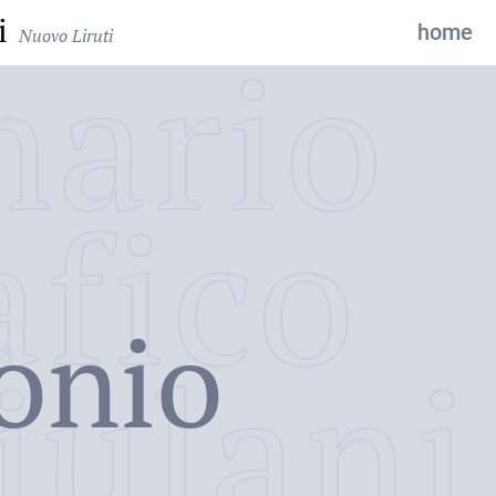
i
home
Nuovo Liruti
nario
i
afico
onio
iulani