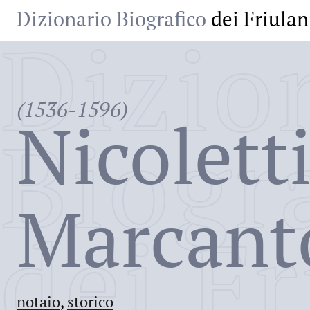
Dizionario Biografico
dei Friulan
Dizio
(1536-1596)
Nicolett
Biogr
Marcant
dei Fr
notaio
,
storico