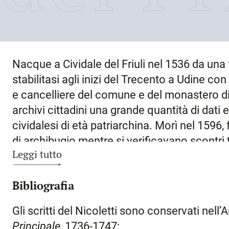
Nacque a
Cividale del Friuli
nel
1536
da una f
stabilitasi agli inizi del Trecento a Udine c
e cancelliere del comune e del monastero di 
archivi cittadini una grande quantità di dati 
cividalesi di età patriarchina. Morì nel
1596
,
di archibugio mentre si verificavano scontri t
Leggi tutto
manoscritti, in parte autografi, venuti in po
Manzano quale erede dell’estinta famiglia N
Bibliografia
studiati come fonte per i propri lavori, catal
opere di Marcantonio
Nicoletti
, ora conserva
Gli scritti del Nicoletti sono conservati nell
Biblioteca civica di Udine. Lo stesso di Man
Principale
, 1736-1747;