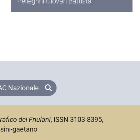
Pellegrini Giovan Battista
C Nazionale
rafico dei Friulani
, ISSN 3103-8395,
usini-gaetano