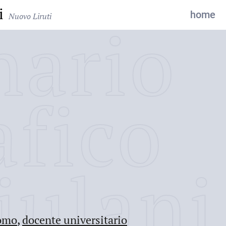
i
home
Nuovo Liruti
nario
afico
iulani
omo
,
docente universitario