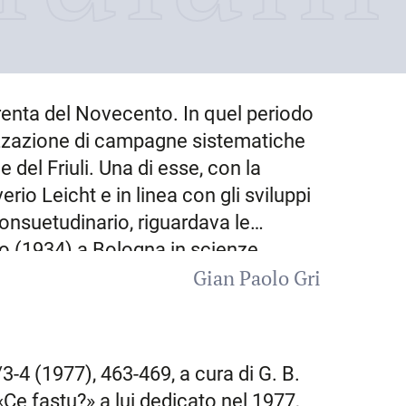
i Trenta del Novecento. In quel periodo
alizzazione di campagne sistematiche
e del Friuli. Una di esse, con la
erio Leicht e in linea con gli sviluppi
consuetudinario, riguardava le
ato (1934) a Bologna in scienze
Gian Paolo Gri
etto, sollecitato ad occuparsi del
lari. Maturò lì la metodologia che
 lo sforzo di far convergere
ione della documentazione d’archivio,
/3-4 (1977), 463-469, a cura di G. B.
a quel primo terreno di ricerca fanno
 «Ce fastu?» a lui dedicato nel 1977,