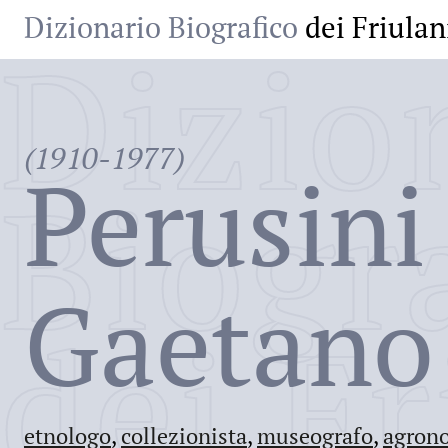
Dizionario Biografico
dei Friulan
Dizio
(1910-1977)
Perusini
Biogr
Gaetano
dei Fr
etnologo
,
collezionista
,
museografo
,
agron