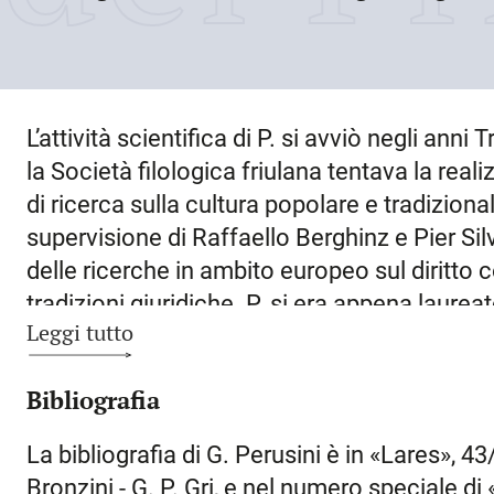
L’attività scientifica di P. si avviò negli ann
la Società filologica friulana tentava la re
di ricerca sulla cultura popolare e tradizional
supervisione di Raffaello Berghinz e Pier Silv
delle ricerche in ambito europeo sul diritto 
tradizioni giuridiche. P. si era appena laure
Leggi tutto
agrarie e venne coinvolto da Leicht nel prog
nesso fra diritto agrario e consuetudini popo
Bibliografia
poi caratterizzerà la sua attività scientifica:
prospettiva storica, con un’attenta ricogniz
La bibliografia di G. Perusini è in «Lares», 43
e rilevamento etnografico. Nello specifico, 
Bronzini - G. P. Gri, e nel numero speciale di