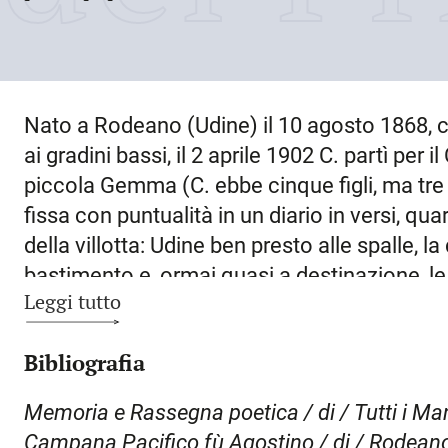
Nato a
Rodeano
(Udine) il
10 agosto 1868
, 
ai gradini bassi, il 2 aprile 1902 C. partì per il
piccola Gemma (C. ebbe cinque figli, ma tre 
fissa con puntualità in un diario in versi, quar
della villotta: Udine ben presto alle spalle, l
bastimento e, ormai quasi a destinazione, le
Leggi tutto
aprile l’arrivo a Montreal e poi il cammino
numerose le stazioni alla ricerca (o all’inseg
Bibliografia
nell’edilizia, nella manutenzione delle ferrovi
esistenza di C. si esaurirà in Canada. Nel 191
Memoria e Rassegna poetica / di / Tutti i Manos
testo che C. ha inviato (un testo sul costitu
Campana Pacifico fù Agostino / di / Rodeano 