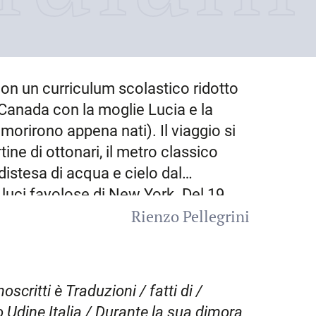
con un curriculum scolastico ridotto
Canada
con la moglie Lucia e la
morirono appena nati). Il viaggio si
tine di ottonari, il metro classico
a distesa di acqua e cielo dal
 luci favolose di New York. Del 19
Rienzo Pellegrini
 verso Sudbury. Saranno ad ogni modo
uimento) di un lavoro (in miniera,
e) e l’arco quasi intero della
1 «La Patria del Friuli» pubblica un
critti è Traduzioni / fatti di /
irsi di una banda musicale, nodo – e
Udine Italia / Durante la sua dimora