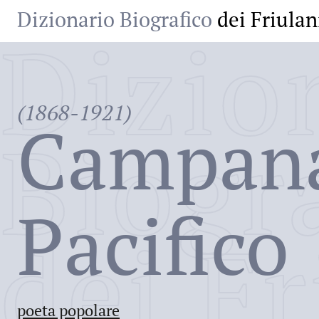
Dizionario Biografico
dei Friulan
Dizio
(1868-1921)
Campan
Biogr
Pacifico
dei Fr
poeta popolare