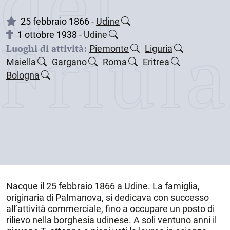
dei
25 febbraio 1866 -
Udine
Friul
1 ottobre 1938 -
Udine
Luoghi di attività:
Piemonte
Liguria
Maiella
Gargano
Roma
Eritrea
Bologna
Nacque il
25 febbraio 1866
a
Udine
. La famiglia,
originaria di Palmanova, si dedicava con successo
all’attività commerciale, fino a occupare un posto di
rilievo nella borghesia udinese. A soli ventuno anni il