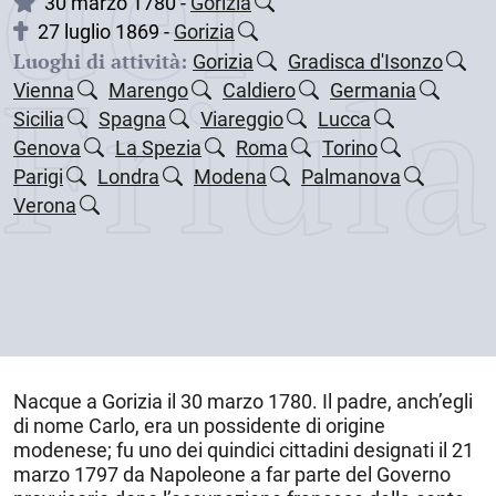
dei
30 marzo 1780 -
Gorizia
27 luglio 1869 -
Gorizia
Luoghi di attività:
Friul
Gorizia
Gradisca d'Isonzo
Vienna
Marengo
Caldiero
Germania
Sicilia
Spagna
Viareggio
Lucca
Genova
La Spezia
Roma
Torino
Parigi
Londra
Modena
Palmanova
Verona
Nacque a
Gorizia
il
30 marzo 1780
. Il padre, anch’egli
di nome Carlo, era un possidente di origine
modenese; fu uno dei quindici cittadini designati il 21
marzo 1797 da Napoleone a far parte del Governo