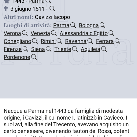
dei
1443 -
Parma
3 giugno 1511 -
Altri nomi:
Friul
Cavizzi Iacopo
Luoghi di attività:
Parma
Bologna
Verona
Venezia
Alessandria d'Egitto
Conegliano
Rimini
Ravenna
Ferrara
Firenze
Siena
Trieste
Aquileia
Pordenone
Nacque a
Parma
nel
1443
da famiglia di modesta
origine, i Cavizzi, il cui nome I. latinizzò in Caviceo. I
suoi avi, alla fine del Trecento, avevano acquisito un
certo benessere, divenendo fautori dei Rossi, potenti