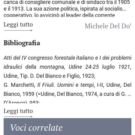
carica di consigliere comunale e di sindaco tra il 1905
e il 1913. La sua azione politica, ispirata al socialismo
cooperativo, lo avvicinò al leader della corrente
riformista del movimento carnico, l’avvocato Riccardo
Leggi tutto
Michele Del Do’
Spinotti, assieme al quale si fece propugnatore
dell’istituzione della Cooperativa carnica di consumo
Bibliografia
con sede a
Tolmezzo
, il cui atto costitutivo fu firmato
il 29 aprile 1906. Ne fu poi direttore dalla fondazione
fino al 1931, occupandosi dei rapporti tra le diverse
Atti del IV congresso forestale italiano e I dei problemi
filiali, della formazione dei gerenti, del controllo sugli
idraulici della montagna,
Udine 24-25 luglio 1921
,
acquisti e sulle vendite, oltre che della conclusione
dei contratti come legale rappresentante del
Udine, Tip. D. Del Bianco e Figlio, 1923;
sodalizio. La Cooperativa carnica di consumo
G. Marchetti,
Il Friuli. Uomini e tempi
, I-II, Udine, Del
aumentò l’offerta di beni disponibili sul territorio, ma
Bianco, 1959 (=Udine, Del Bianco, 1974, a cura di G. F.
anche l’efficienza delle preesistenti cooperative
paesane che, innestate nella sua rete di filiali,
D’Aronco), 953;
poterono attingere a un fornitissimo magazzino
Leggi tutto
L. Puppini,
Il «Modesto libro di mie memorie» di Vittorio
centrale. La linea direttiva fu improntata non solo
Cella
, «Almanacco culturale della Carnia», 4 (1988),
all’attività tipica, ma soprattutto a promuovere lo
Voci correlate
sviluppo e l’espansione territoriale della Cooperativa
75-98;
(ancor oggi attiva e diffusa oltre i confini regionali). La