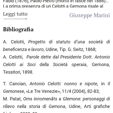
Fabio (1876), Paolo Pietro (morto in fasce nel 1886).
La prima presenza di un Celotti a Gemona risale al
1429, quando gli archivi riportano un «de salariando
Leggi tutto
Giuseppe Marini
Celotum de Mocio ad aptandam fontem». Un Daniel
Zeloti de Mozio è documentato anche nel 1449. Nel
Bibliografia
1516 l’archivio parrocchiale registra a Gemona i tre
«magistri» fratelli Zeloth, probabilmente scesi a
Gemona per la ricostruzione della cittadina dopo il
A. Celotti,
Progetto di statuto d’una società di
terremoto del 1511. Insediatisi colà, nel secolo XVII
beneficenza e lavoro
, Udine, Tip. G. Seitz, 1868;
vennero citati come «domini», ossia proprietari
terrieri, tant’è che nel 1668 un Giovanni Celotti, dottor
A. Celotti,
Parole dette dal Presidente Dott. Antonio
fisico laureato a Padova, sposò la nobile Tranquilla
Celotti ai Soci della
Società operaia
, Gemona,
Comelli. Medici, avvocati, notai ed anche sacerdoti, i
Tessitori, 1898.
Celotti si distinsero nella comunità gemonese fino a
tutto l’Ottocento e oltre, impegnandosi nell’attività
T. Cancian,
Antonio Celotti: nonno e
nipote
, in
Il
politica e amministrativa locale e udinese. Il padre di
Antonio, Giuseppe, partecipò ai moti del 1848 come
Gemonese
, «Le Tre Venezie», 11/4 (2004), 82-83;
comandante della guardia nazionale gemonese,
M. Patat,
Oms innomenâts a Glemone: personaggi di
mentre la madre Lucia Gallici, il 12 aprile, nel duomo
di Gemona, fece da madrina alla benedizione della
rilievo nella storia di Gemona
, Udine, Arti grafiche
bandiera tricolore. Laureatosi in giurisprudenza a