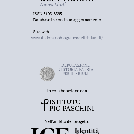
Nuovo Liruti
Venezia Giulia ed ospitano la sede dell’Ente regionale
per lo sviluppo dell’agricoltura.
ISSN 3103-8395
Database in continuo aggiornamento
Sito web
www.dizionariobiograficodeifriulani.it/
DEPUTAZIONE
DI STORIA PATRIA
PER IL FRIULI
In collaborazione con
Nell'ambito del progetto