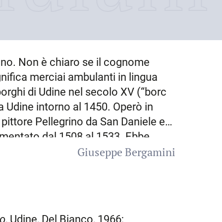
ulano. Non è chiaro se il cognome
ignifica merciai ambulanti in lingua
borghi di Udine nel secolo XV (“borc
 a
Udine
intorno al 1450
. Operò in
 pittore Pellegrino da San Daniele e
cumentato dal 1508 al 1533. Ebbe
Giuseppe Bergamini
tora ignota la sua formazione
i già affermato artista, impegnato,
a Verona e altri, a
Siena
,
l duomo: pagamenti in tal senso sono
473, ma è probabile che il lavoro lo
go
, Udine, Del Bianco, 1966;