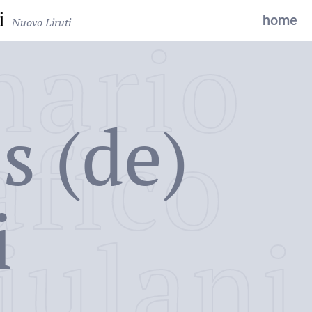
i
home
Nuovo Liruti
nario
s (de)
afico
i
iulani