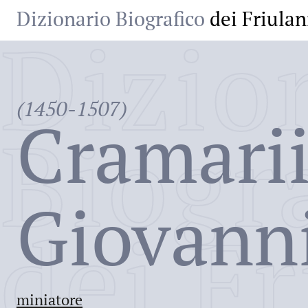
Dizionario Biografico
dei Friulan
Dizio
(1450-1507)
Cramarii
Biogr
Giovann
dei Fr
miniatore