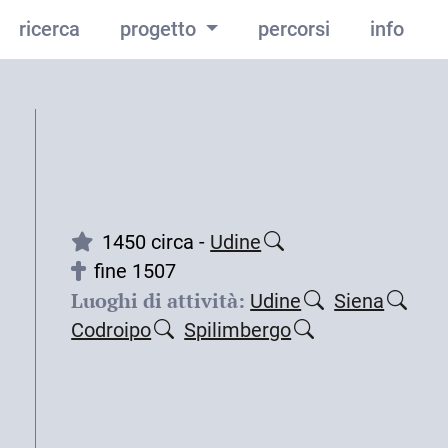
ricerca
progetto
percorsi
info
1450 circa -
Udine
fine 1507
Luoghi di attività:
Udine
Siena
Codroipo
Spilimbergo