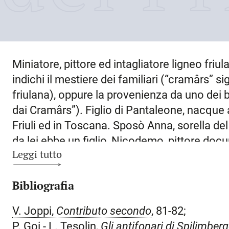
Miniatore, pittore ed intagliatore ligneo fri
indichi il mestiere dei familiari (“cramârs” s
friulana), oppure la provenienza da uno dei 
dai Cramârs”). Figlio di Pantaleone, nacque
Friuli ed in Toscana. Sposò Anna, sorella del
da lei ebbe un figlio, Nicodemo, pittore do
Leggi tutto
bottega di pittore e miniatore a
Udine
. È tut
pittorica: i primi documenti lo vedono infatt
Bibliografia
insieme con Girolamo da Cremona, Liberale d
nell’esecuzione di miniature per i corali de
V. Joppi,
Contributo secondo
, 81-82;
registrati negli anni che vanno dal 1470 al 1
P. Goi - L. Tesolin,
Gli antifonari di
Spilimber