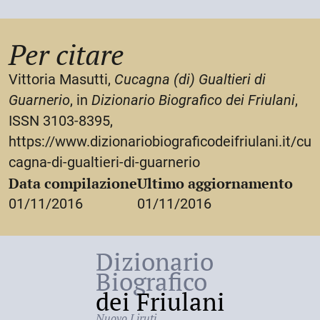
maestri cividalesi in un periodo nel quale la città
avrebbe voluto inserirsi nell’alta cultura universitaria,
facendo leva sia su personaggi locali, come questo,
Per citare
sia su forestieri d’indubbia fama.
Vittoria Masutti,
Cucagna (di) Gualtieri di
Guarnerio
, in
Dizionario Biografico dei Friulani
,
ISSN 3103-8395,
https://www.dizionariobiograficodeifriulani.it/cu
cagna-di-gualtieri-di-guarnerio
Data compilazione
Ultimo aggiornamento
01/11/2016
01/11/2016
Dizionario
Biografico
dei Friulani
Nuovo Liruti