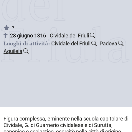
dei
Friul
?
28 giugno 1316 -
Cividale del Friuli
Luoghi di attività:
Cividale del Friuli
Padova
Aquileia
Figura complessa, eminente nella scuola capitolare di
Cividale
, G. di Guarnerio cividalese e di Surutta,
canonico e scolastico, esercitò nella città di origine