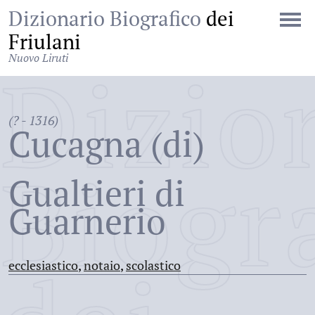
Dizionario Biografico
dei
Friulani
Nuovo Liruti
Dizio
(? - 1316)
Cucagna (di)
Biogr
Gualtieri di
Guarnerio
ecclesiastico
,
notaio
,
scolastico