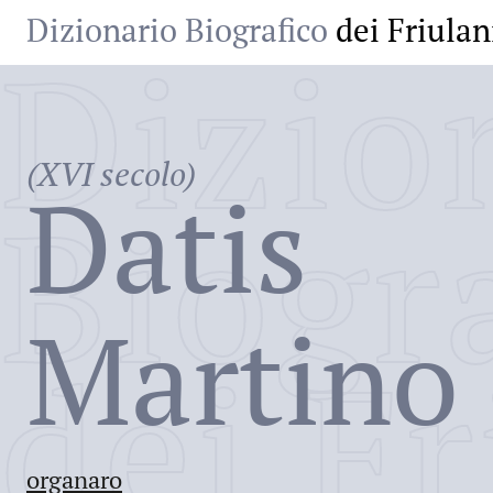
Dizionario Biografico
dei Friulan
Dizio
(XVI secolo)
Datis
Biogr
Martino
dei Fr
organaro