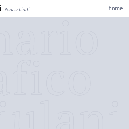
i
home
Nuovo Liruti
nario
afico
iulani