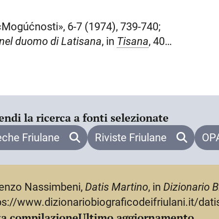
el 1567 e 1576 era a
Pirano
per
cora nel 1574 s’impegnò con un
 «Mogúćnosti», 6-7 (1974), 739-740;
le di
Spalato
. Il Lunelli lo identifica
 nel duomo di
Latisana
, in
Tisana
, 401,
 con un inadeguato restauro l’organo
 Giulia. L’Arcidiocesi di Gorizia
, a
, 9, 147, 149-152, 169;
 1555: Martino Datis “Piccardus” di
endi la ricerca a fonti selezionate
i informazione e documentazione
eche Friulane
Riviste Friulane
OPA
I.
enzo Nassimbeni,
Datis Martino
, in
Dizionario B
ps://www.dizionariobiograficodeifriulani.it/dat
a compilazione
Ultimo aggiornamento