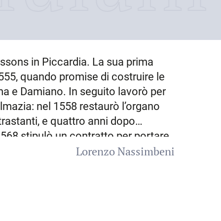
issons
in Piccardia. La sua prima
555, quando promise di costruire le
ma e Damiano. In seguito lavorò per
Dalmazia: nel 1558 restaurò l’organo
rastanti, e quattro anni dopo
1568 stipulò un contratto per portare
Lorenzo Nassimbeni
anti, il nuovo organo per il duomo
ll’estate del 1569 e, subendo vari
oltre due secoli. Documentata è la sua
almazia
: nel 1563 e 1575 riparò
560, 1563 e 1565 si occupò dello