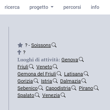
ricerca
progetto
percorsi
info
? -
Soissons
?
Luoghi di attività:
Genova
Friuli
Veneto
Gemona del Friuli
Latisana
Gorizia
Istria
Dalmazia
Sebenico
Capodistria
Pirano
Spalato
Venezia