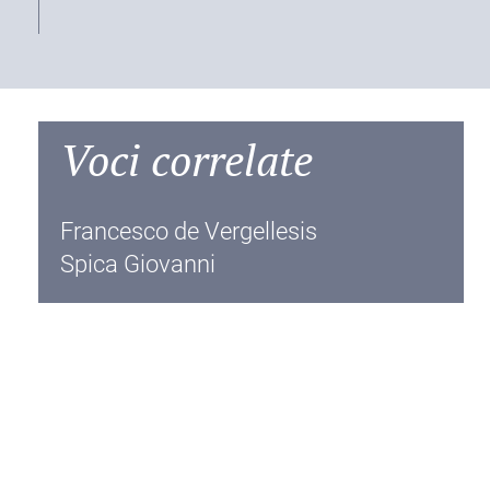
Voci correlate
Francesco de Vergellesis
Spica Giovanni