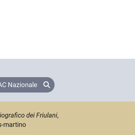
C Nazionale
iografico dei Friulani
,
is-martino