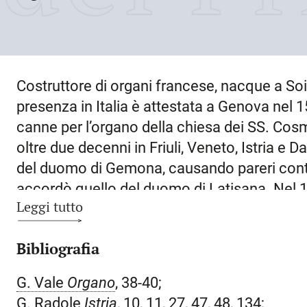
Costruttore di organi francese, nacque a
So
presenza in Italia è attestata a
Genova
nel 1
canne per l’organo della chiesa dei SS. Cos
oltre due decenni in
Friuli
,
Veneto
, Istria e 
del duomo di
Gemona
, causando pareri cont
accordò quello del duomo di
Latisana
. Nel 
Leggi tutto
a compimento una delle sue opere più import
di
Gorizia
; lo strumento venne completato ne
Bibliografia
restauri e modifiche, rimase in attività per 
presenza in varie località dell’
Istria
e della
D
G. Vale
Organo
, 38-40;
l’organo della cattedrale di
Sebenico
; nel 1
G. Radole
Istria
, 10, 11, 27, 47, 48, 134;