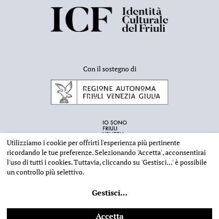
Con il sostegno di
Utilizziamo i cookie per offrirti l'esperienza più pertinente
ricordando le tue preferenze. Selezionando
'Accetta'
, acconsentirai
l'uso di tutti i cookies. Tuttavia, cliccando su
'Gestisci...'
è possibile
un controllo più selettivo.
INFORMAZIONI EDITORIALI
NOTE LEGALI
PRIVACY & COOKIES
Gestisci
...
©
2026 - Deputazione di Storia Patria per il Friuli - CF 80023560305
Web design
Ilaria Comello
- Powered by
SICAPWeb
Accetta