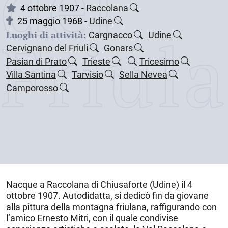
dei
4 ottobre 1907 -
Raccolana
25 maggio 1968 -
Udine
Friul
Luoghi di attività:
Cargnacco
Udine
Cervignano del Friuli
Gonars
Pasian di Prato
Trieste
Tricesimo
Villa Santina
Tarvisio
Sella Nevea
Camporosso
Nacque a
Raccolana di Chiusaforte
(Udine) il
4
ottobre 1907
. Autodidatta, si dedicò fin da giovane
alla pittura della montagna friulana, raffigurando con
l’amico Ernesto Mitri, con il quale condivise