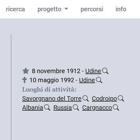
ricerca
progetto
percorsi
info
8 novembre 1912 -
Udine
10 maggio 1992 -
Udine
Luoghi di attività:
Savorgnano del Torre
Codroipo
Albania
Russia
Cargnacco