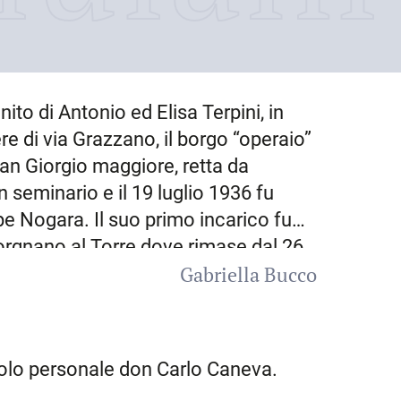
nito di Antonio ed Elisa Terpini, in
e di via Grazzano, il borgo “operaio”
San Giorgio maggiore, retta da
 seminario e il 19 luglio 1936 fu
e Nogara. Il suo primo incarico fu
rgnano al Torre
dove rimase dal 26
Gabriella Bucco
stinato come cooperatore alla
icoverati nel locale sanatorio. Nel
one alpina Tridentina anche per il
li studi con il seminario, grazie ai
icolo personale don Carlo Caneva.
u inviato in
Albania
e poi partecipò