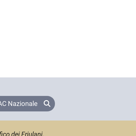
C Nazionale
ico dei Friulani
,