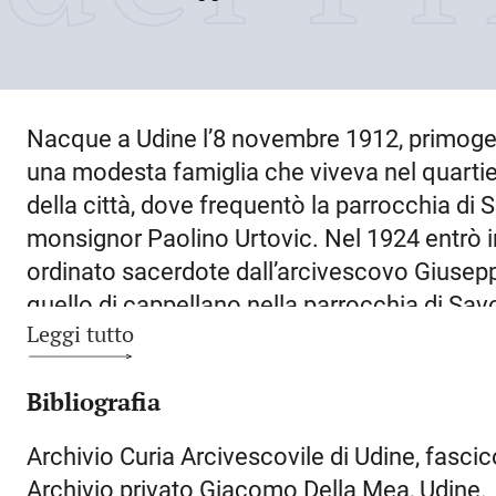
Nacque a
Udine
l’
8 novembre 1912
, primoge
una modesta famiglia che viveva nel quartier
della città, dove frequentò la parrocchia di 
monsignor Paolino Urtovic. Nel 1924 entrò in
ordinato sacerdote dall’arcivescovo Giusepp
quello di cappellano nella parrocchia di
Savo
Leggi tutto
agosto 1936 al 7 agosto 1940, quando fu de
parrocchia di
Codroipo
, dove si occupò dei r
Bibliografia
1941 divenne cappellano militare nella Divisi
desiderio di estinguere i debiti contratti per g
Archivio Curia Arcivescovile di Udine, fasc
modesti emolumenti previsti dall’esercito. F
Archivio privato Giacomo Della Mea, Udine.