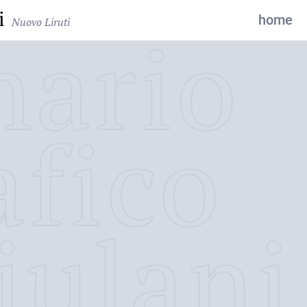
i
home
Nuovo Liruti
nario
afico
iulani