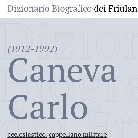
Dizionario Biografico
dei Friulan
Dizio
(1912-1992)
Caneva
Biogr
Carlo
dei Fr
ecclesiastico
,
cappellano militare