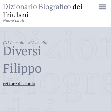
Dizionario Biografico
dei
Friulani
Nuovo Liruti
Dizio
(XIV secolo - XV secolo)
Diversi
Biogr
Filippo
rettore di scuola