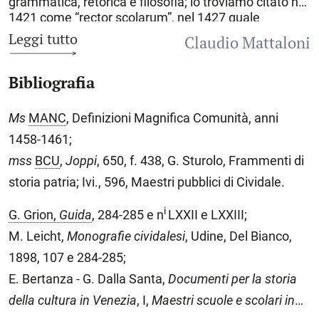
grammatica, retorica e filosofia; lo troviamo citato nel
1421 come “rector scolarum”, nel 1427 quale
“magister”. Nonostante il successivo ritiro e, nel 1431,
Leggi tutto
Claudio Mattaloni
la cassazione del decreto di bando pronunciato dai
Lucchesi, il D. non ritornò nel suo luogo di origine,
Bibliografia
accettando invece nel 1434 la chiamata al
professorato a Ragusa di Dalmazia (odierna
Dubrovnik
). Durante la sua permanenza, nel 1440,
Ms
MANC
, Definizioni Magnifica Comunità, anni
scrisse per questa Repubblica un’ampia
Descrizione
1458-1461;
in prosa, dedicandola al locale Senato. Il D. vi
menzionò l’idioma romanzo autoctono, la «lingua
mss
BCU
,
Joppi
, 650, f. 438, G. Sturolo, Frammenti di
vetus ragusea», dialetto dell’antico dalmatico che si
storia patria; Ivi., 596, Maestri pubblici di Cividale.
andava estinguendo in varie località della Dalmazia
dal secolo XII in poi; compose inoltre tre orazioni, ma
i
G. Grion,
Guida
, 284-285 e n
LXXII e LXXIII;
l’attività di scrittore rimase in ogni caso marginale
M. Leicht,
Monografie cividalesi
, Udine, Del Bianco,
rispetto a quella didattica. All’offerta di una cattedra
presentata dal consiglio di Lucca nell’ottobre 1441
1898, 107 e 284-285;
oppose un rifiuto, avanzando inoltre tre anni dopo, da
E. Bertanza - G. Dalla Santa,
Documenti per la storia
Venezia, la richiesta della restituzione dei beni a suo
tempo sequestrati alla famiglia, che aveva
della cultura in Venezia
, I,
Maestri scuole e scolari in
conosciuto l’esilio da più di una generazione.