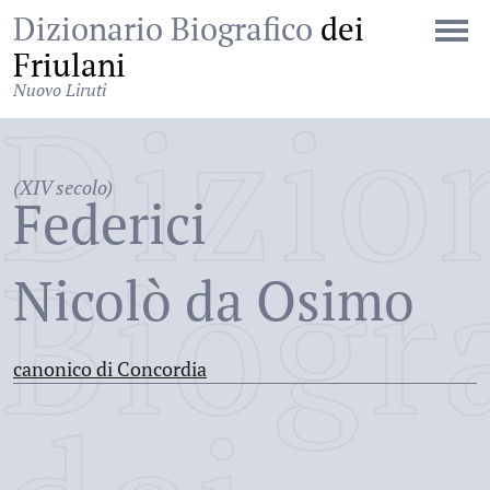
Dizionario Biografico
dei
Friulani
Nuovo Liruti
Dizio
(XIV secolo)
Federici
Biogr
Nicolò da Osimo
canonico di Concordia