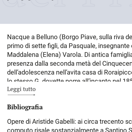
Nacque a
Belluno
(Borgo Piave, sulla riva de
primo di sette figli, da Pasquale, insegnante 
Maddalena (Elena) Varola. Di antica famigli
presenza dalla seconda metà del Cinquecent
dell’adolescenza nell’avita casa di Roraipicc
lo stesso G. dovette porre all’incanto nel 1857
Leggi tutto
zio Giovanni, unitosi in matrimonio con Anto
Montereale (nonna paterna era invece una c
Bibliografia
letterati Gaspare e Carlo). Nelle sue memori
padre volle attribuirgli il nome Aristide «pe
Opere di Aristide Gabelli: ai circa trecento scr
verso l’equanimità e giustizia», verosimilme
computo risale sostanzialmente a Santino S