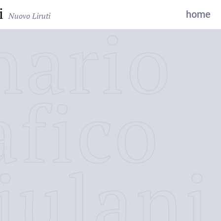
i
home
Nuovo Liruti
nario
afico
iulani