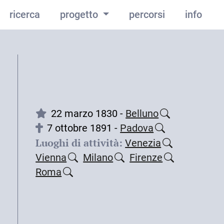
ricerca
progetto
percorsi
info
22 marzo 1830 -
Belluno
7 ottobre 1891 -
Padova
Luoghi di attività:
Venezia
Vienna
Milano
Firenze
Roma