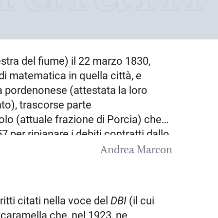
stra del fiume) il
22 marzo 1830
,
di matematica in quella città, e
a pordenonese (attestata la loro
o), trascorse parte
olo (attuale frazione di Porcia) che
 per ripianare i debiti contratti dallo
Andrea Marcon
nia, rampolla della nobile famiglia
ontessa Gozzi, Angela, nipote dei
e, pubblicate postume, precisò che il
r un grande amore ch’egli portò sempre
itti citati nella voce del
DBI
(il cui
nte riferendosi all’omonimo politico
caramella che, nel 1923, ne