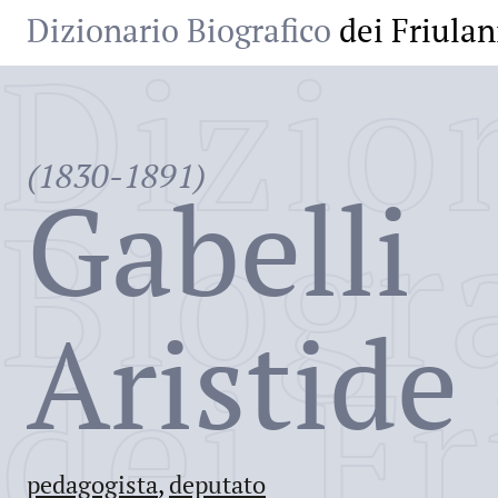
Dizionario Biografico
dei Friulan
Dizio
(1830-1891)
Gabelli
Biogr
Aristide
dei Fr
pedagogista
,
deputato