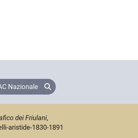
C Nazionale
fico dei Friulani
,
lli-aristide-1830-1891