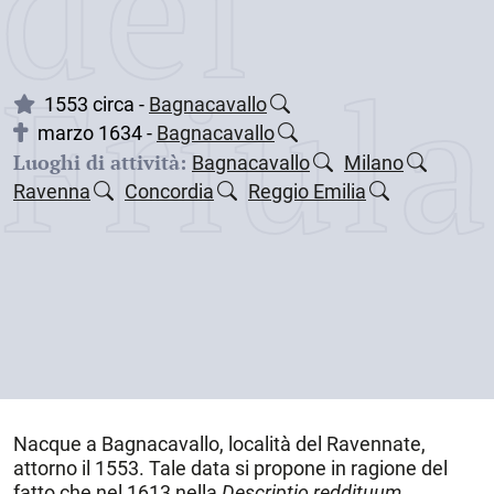
dei
Friul
1553 circa -
Bagnacavallo
marzo 1634 -
Bagnacavallo
Luoghi di attività:
Bagnacavallo
Milano
Ravenna
Concordia
Reggio Emilia
Nacque a
Bagnacavallo
, località del Ravennate,
attorno il 1553
. Tale data si propone in ragione del
fatto che nel 1613 nella
Descriptio reddituum